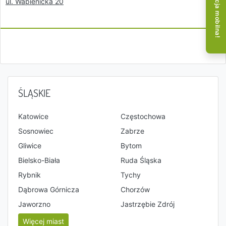
Aplikacja mobilna!
ul. Wapienicka 20
ŚLĄSKIE
Katowice
Częstochowa
Sosnowiec
Zabrze
Gliwice
Bytom
Bielsko-Biała
Ruda Śląska
Rybnik
Tychy
Dąbrowa Górnicza
Chorzów
Jaworzno
Jastrzębie Zdrój
Więcej miast