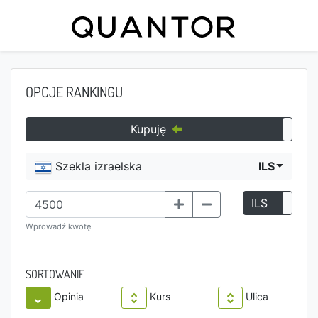
OPCJE RANKINGU
Kupuję
Szekla izraelska
ILS
ILS
P
Wprowadź kwotę
SORTOWANIE
Opinia
Kurs
Ulica