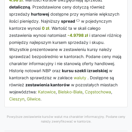
detaliczną
. Przedstawione ceny dotyczą również
sprzedaży
hurtowej
dostępne przy wymianie większych
ilości pieniędzy. Najniższy
spread
w pojedynczym
kantorze wynosi
0 zł
. Wartość ta w skali całego
zestawienia wynosi natomiast
-4.9798 zł
i stanowi różnicę
pomiędzy najlepszym kursem sprzedaży i skupu.
Wszystkie prezentowane w zestawieniu kursy należy
sprawdzać bezpośrednio w kantorach. Podane ceny mają
charakter informacyjny i nie stanowią oferty handlowej.
Historię notowań NBP oraz
kursu szekli izraelskiej
w
kantorach sprawdzisz w zakłace
waluty
. Dostępne są
również
zestawienia kantorów
w pozostałych miastach
województwa:
Katowice
,
Bielsko-Biała
,
Częstochowa
,
Cieszyn
,
Gliwice
.
Powyższe zestawienie kursów walut ma charakter informacyjny. Podane ceny
należy zweryfikować w kantorze.