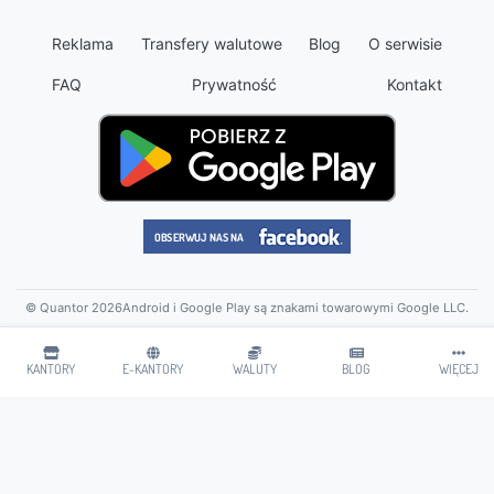
Reklama
Transfery walutowe
Blog
O serwisie
FAQ
Prywatność
Kontakt
© Quantor 2026
Android i Google Play są znakami towarowymi Google LLC.
KANTORY
E-KANTORY
WALUTY
BLOG
WIĘCEJ