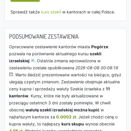
Sprawdź także
kurs szekli
w kantorach w całej Polsce.
PODSUMOWANIE ZESTAWIENIA
Opracowane zestawienie kantorów miasta
Pogórze
pozwala na porównanie aktualnego kursu
szekli
izraelskiej
. Ostatnia zmiana wprowadzona w
zestawieniu została opublikowana
2026-08-08 00:08:19
. Warto śledzić prezentowane wartości na bieżąco, gdyż
ulegają częstym zmianom. Zestawienie obejmuje aktualne
ceny kupna i sprzedaży waluty Szekla izraelska z
11
kantorów
. Kursy, które nie były aktualizowane w
przeciągu ostatnich 3 dni zostały pominięte. W chwili
obecnej
walutę szekli izraelskiej można kupić
w
najtańszym kantorze za
0.0002 zł
. Jeżeli chodzi cenę o
kupna waluty, to najlepszy
kurs skupu
wynosi obecnie
4.98 zł
. Wartości kursów uwzględniają sprzedaż