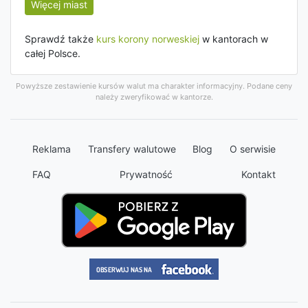
Więcej miast
Sprawdź także
kurs korony norweskiej
w kantorach w
całej Polsce.
Powyższe zestawienie kursów walut ma charakter informacyjny. Podane ceny
należy zweryfikować w kantorze.
Reklama
Transfery walutowe
Blog
O serwisie
FAQ
Prywatność
Kontakt