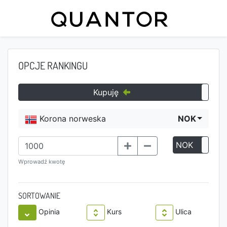
OPCJE RANKINGU
Kupuję
Korona norweska
NOK
NOK
P
Wprowadź kwotę
SORTOWANIE
Opinia
Kurs
Ulica