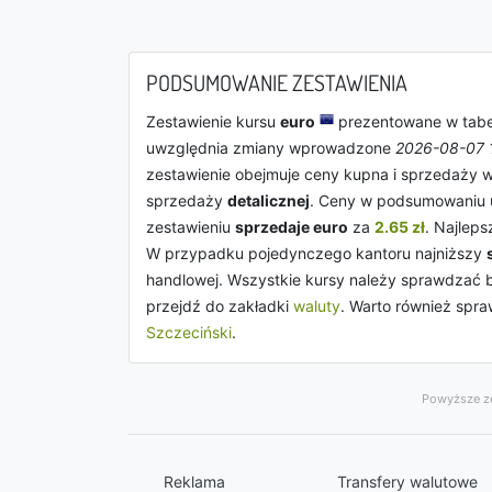
PODSUMOWANIE ZESTAWIENIA
Zestawienie kursu
euro
prezentowane w tabe
uwzględnia zmiany wprowadzone
2026-08-07 
zestawienie obejmuje ceny kupna i sprzedaży 
sprzedaży
detalicznej
. Ceny w podsumowaniu 
zestawieniu
sprzedaje euro
za
2.65 zł
. Najlep
W przypadku pojedynczego kantoru najniższy
handlowej. Wszystkie kursy należy sprawdzać
przejdź do zakładki
waluty
. Warto również spr
Szczeciński
.
Powyższe ze
Reklama
Transfery walutowe