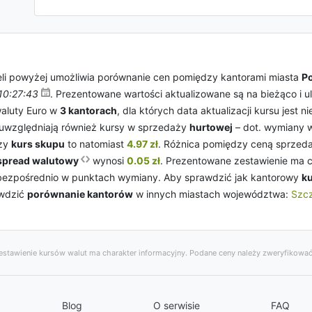
li powyżej umożliwia porównanie cen pomiędzy kantorami miasta
Po
10:27:43
. Prezentowane wartości aktualizowane są na bieżąco i 
waluty Euro w
3 kantorach
, dla których data aktualizacji kursu jest 
uwzględniają również kursy w sprzedaży
hurtowej
– dot. wymiany wi
szy
kurs skupu
to natomiast
4.97 zł
. Różnica pomiędzy ceną sprzeda
spread walutowy
wynosi
0.05 zł
. Prezentowane zestawienie ma ch
 bezpośrednio w punktach wymiany. Aby sprawdzić jak kantorowy
ku
awdzić
porównanie kantorów
w innych miastach województwa:
Szcz
stawienie kursów walut ma charakter informacyjny. Podane ceny należy zweryfikować
Blog
O serwisie
FAQ