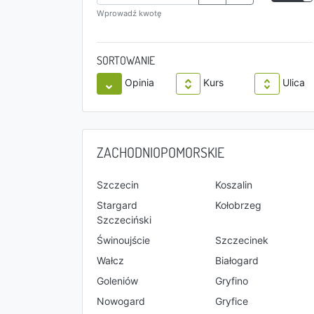
Wprowadź kwotę
SORTOWANIE
Opinia
Kurs
Ulica
ZACHODNIOPOMORSKIE
Szczecin
Koszalin
Stargard
Kołobrzeg
Szczeciński
Świnoujście
Szczecinek
Wałcz
Białogard
Goleniów
Gryfino
Nowogard
Gryfice