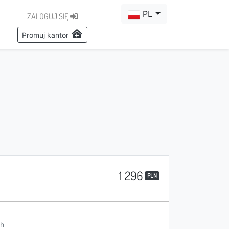
PL
ZALOGUJ SIĘ
Promuj kantor
1 296
PLN
h