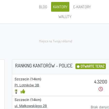
BLOG
KANTORY
E-KANTORY
WALUTY
RANKING KANTORÓW - POLICE
OTWARTE TERAZ
Szczecin (14km)
Sprzedaję
4.3200
Pl. Lotników 3B
Szczecin (14km)
PLN
ul. Małkowskiego 28
Brak danyc