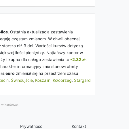
lice
. Ostatnia aktualizacja zestawienia
ulegają częstym zmianom. W chwili obecnej
nie starsza niż 3 dni. Wartości kursów dotyczą
ększej ilości pieniędzy. Najtańszy kantor w
ży i kupna dla całego zestawienia to
-2.32 zł
.
arakter informacyjny i nie stanowi oferty
rs euro
zmieniał się na przestrzeni czasu
ecin
,
Świnoujście
,
Koszalin
,
Kołobrzeg
,
Stargard
 w kantorze.
Prywatność
Kontakt