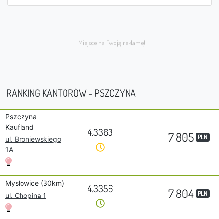
RANKING KANTORÓW - PSZCZYNA
Pszczyna
Kaufland
4.3363
7 805
PLN
ul. Broniewskiego
1A
Mysłowice (30km)
4.3356
7 804
PLN
ul. Chopina 1