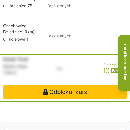
Brak danych
ul. Jasienica 75
Czechowice-
Dziedzice (9km)
Brak danych
ul. Kolejowa 1
Aplikacja mobilna!
Kantor Trust
Oszczędzasz
Bielsko-Biała
•••
10
PLN
(19km)
Odblokuj kurs