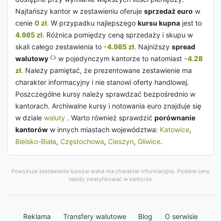
Najtańszy kantor w zestawieniu oferuje
sprzedaż euro
w
cenie
0 zł
. W przypadku najlepszego
kursu kupna
jest to
4.985 zł
. Różnica pomiędzy ceną sprzedaży i skupu w
skali całego zestawienia to
-4.985 zł
. Najniższy
spread
walutowy
w pojedynczym kantorze to natomiast
-4.28
zł
. Należy pamiętać, że prezentowane zestawienie ma
charakter informacyjny i nie stanowi oferty handlowej.
Poszczególne kursy należy sprawdzać bezpośrednio w
kantorach. Archiwalne kursy i notowania euro znajduje się
w dziale
waluty
. Warto również sprawdzić
porównanie
kantorów
w innych miastach województwa:
Katowice
,
Bielsko-Biała
,
Częstochowa
,
Cieszyn
,
Gliwice
.
Powyższe zestawienie kursów walut ma charakter informacyjny. Podane ceny
należy zweryfikować w kantorze.
Reklama
Transfery walutowe
Blog
O serwisie