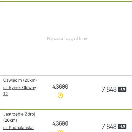
Oświęcim (20km)
4.3600
7 848
ul. Rynek Główny
PLN
12
Jastrzębie Zdrój
(26km)
4.3600
7 848
PLN
ul. Podhalańska