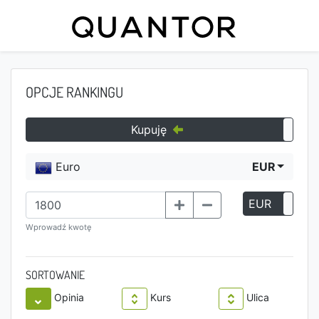
OPCJE RANKINGU
Kupuję
Euro
EUR
EUR
P
Wprowadź kwotę
SORTOWANIE
Opinia
Kurs
Ulica