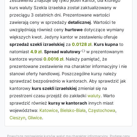
zestawieniu znajduje się tylko jeden kantor, dla którego
kurs waluty Szekla izraelska został zaktualizowany w
przeciągu 3 ostatnich dni. Prezentowane wartości
zawierają ceny w sprzedaży
detalicznej
. Wartości te
uwzględniają również ceny
hurtowe
dotyczące wymiany
większych kwot. Jedyny kantor w zestawieniu oferuje
sprzedaż szekli izraelskiej
za
0.0128 zł
.
Kurs kupna
to
natomiast
4.9 zł
.
Spread walutowy
w prezentowanym
kantorze wynosi
0.0016 zł
. Należy pamiętać, że
prezentowane zestawienie ma charakter informacyjny i nie
stanowi oferty handlowej. Poszczególne kursy należy
sprawdzać bezpośrednio w kantorach. Aby sprawdzić jak
kantorowy
kurs szekli izraelskiej
zmieniał się na
przestrzeni czasu przejdź do zakładki
waluty
. Warto
sprawdzić również
kursy w kantorach
innych miast
województwa:
Katowice
,
Bielsko-Biała
,
Częstochowa
,
Cieszyn
,
Gliwice
.
Powyższe zestawienie kursów walut ma charakter informacyjny. Podane ceny