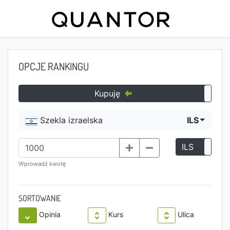
OPCJE RANKINGU
Kupuję
Szekla izraelska
ILS
ILS
P
Wprowadź kwotę
SORTOWANIE
Opinia
Kurs
Ulica