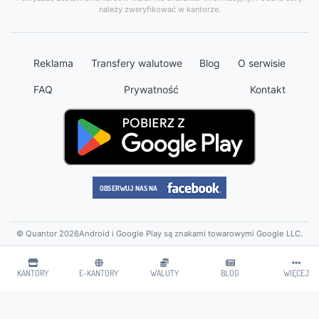
należy zweryfikować w kantorze.
Reklama
Transfery walutowe
Blog
O serwisie
FAQ
Prywatność
Kontakt
© Quantor 2026
Android i Google Play są znakami towarowymi Google LLC.
KANTORY
E-KANTORY
WALUTY
BLOG
WIĘCEJ