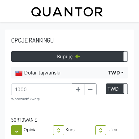
OPCJE RANKINGU
Kupuję
Dolar tajwański
TWD
TWD
P
Wprowadź kwotę
SORTOWANIE
Opinia
Kurs
Ulica