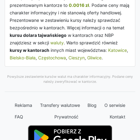
prezentowanym kantorze to
0.0016 zł
. Podane ceny mają
charakter informacyjny i nie stanowią oferty handlowej.
Prezentowane w zestawieniu kursy należy sprawdzać
bezpośrednio w kantorach. Więcej informacji o na temat
kursu dolara tajwańskiego
w kantorach oraz NBP
znajdziesz w sekcji
waluty
. Warto sprawdzić również
kursy w kantorach
innych miast województwa:
Katowice
,
Bielsko-Biała
,
Częstochowa
,
Cieszyn
,
Gliwice
.
Powyższe zestawienie kursów walut ma charakter informacyjny. Podane ceny
należy zweryfikować w kantorze.
Reklama
Transfery walutowe
Blog
O serwisie
FAQ
Prywatność
Kontakt