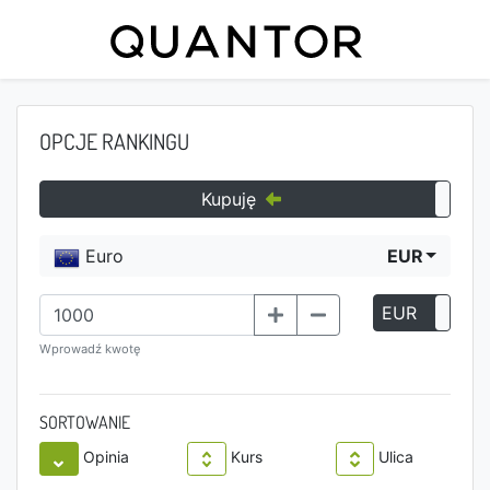
OPCJE RANKINGU
Kupuję
Euro
EUR
EUR
P
Wprowadź kwotę
SORTOWANIE
Opinia
Kurs
Ulica