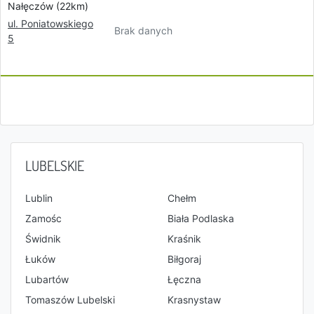
Nałęczów (22km)
ul. Poniatowskiego
Brak danych
5
LUBELSKIE
Lublin
Chełm
Zamośc
Biała Podlaska
Świdnik
Kraśnik
Łuków
Biłgoraj
Lubartów
Łęczna
Tomaszów Lubelski
Krasnystaw