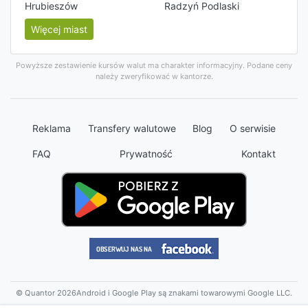
Hrubieszów
Radzyń Podlaski
Więcej miast
Powyższe zestawienie kursów walut ma charakter informacyjny. Podane ceny
należy zweryfikować w kantorze.
Reklama
Transfery walutowe
Blog
O serwisie
FAQ
Prywatność
Kontakt
© Quantor 2026
Android i Google Play są znakami towarowymi Google LLC.