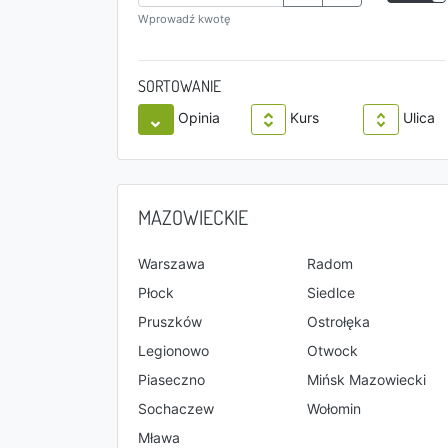
Wprowadź kwotę
SORTOWANIE
Opinia
Kurs
Ulica
MAZOWIECKIE
Warszawa
Radom
Płock
Siedlce
Pruszków
Ostrołęka
Legionowo
Otwock
Piaseczno
Mińsk Mazowiecki
Sochaczew
Wołomin
Mława