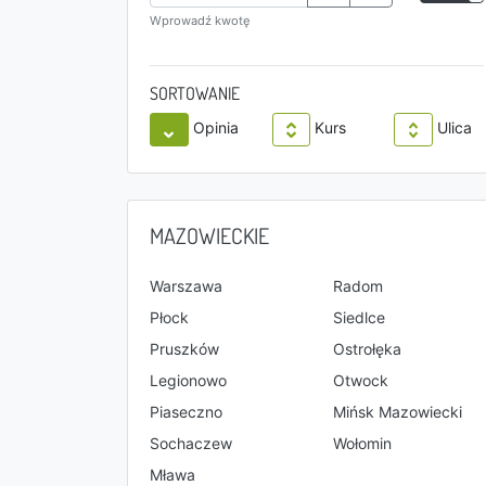
Wprowadź kwotę
SORTOWANIE
Opinia
Kurs
Ulica
MAZOWIECKIE
Warszawa
Radom
Płock
Siedlce
Pruszków
Ostrołęka
Legionowo
Otwock
Piaseczno
Mińsk Mazowiecki
Sochaczew
Wołomin
Mława