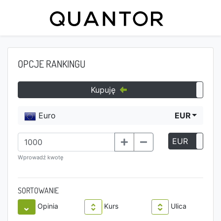
OPCJE RANKINGU
Kupuję
Euro
EUR
EUR
P
Wprowadź kwotę
SORTOWANIE
Opinia
Kurs
Ulica