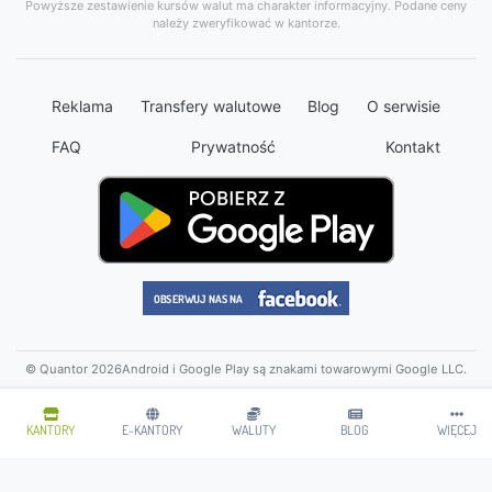
Powyższe zestawienie kursów walut ma charakter informacyjny. Podane ceny
należy zweryfikować w kantorze.
Reklama
Transfery walutowe
Blog
O serwisie
FAQ
Prywatność
Kontakt
© Quantor 2026
Android i Google Play są znakami towarowymi Google LLC.
KANTORY
E-KANTORY
WALUTY
BLOG
WIĘCEJ