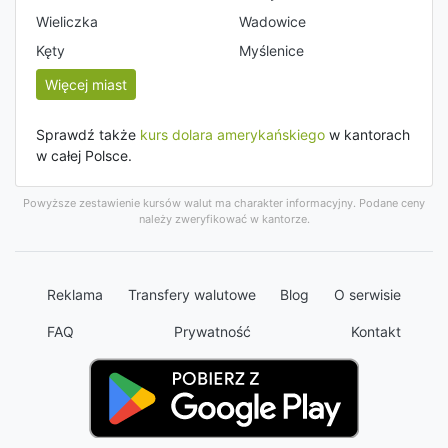
Wieliczka
Wadowice
Kęty
Myślenice
Więcej miast
Sprawdź także
kurs dolara amerykańskiego
w kantorach
w całej Polsce.
Powyższe zestawienie kursów walut ma charakter informacyjny. Podane ceny
należy zweryfikować w kantorze.
Reklama
Transfery walutowe
Blog
O serwisie
FAQ
Prywatność
Kontakt