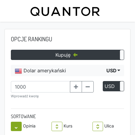
OPCJE RANKINGU
Kupuję
Dolar amerykański
USD
USD
P
Wprowadź kwotę
SORTOWANIE
Opinia
Kurs
Ulica