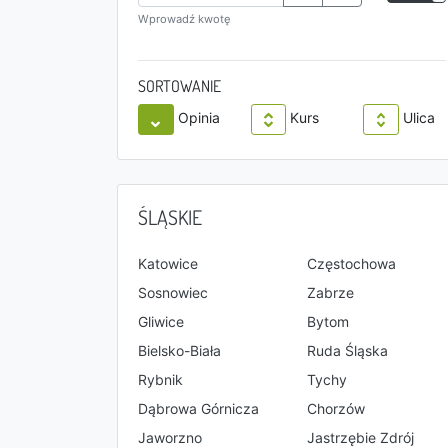
Wprowadź kwotę
SORTOWANIE
Opinia
Kurs
Ulica
ŚLĄSKIE
Katowice
Częstochowa
Sosnowiec
Zabrze
Gliwice
Bytom
Bielsko-Biała
Ruda Śląska
Rybnik
Tychy
Dąbrowa Górnicza
Chorzów
Jaworzno
Jastrzębie Zdrój