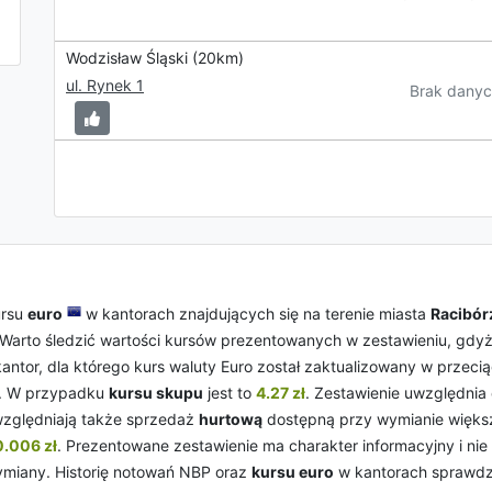
Wodzisław Śląski (20km)
ul. Rynek 1
Brak danyc
ursu
euro
w kantorach znajdujących się na terenie miasta
Racibór
 Warto śledzić wartości kursów prezentowanych w zestawieniu, gdyż
kantor, dla którego kurs waluty Euro został zaktualizowany w przeci
. W przypadku
kursu skupu
jest to
4.27 zł
. Zestawienie uwzględni
zględniają także sprzedaż
hurtową
dostępną przy wymianie większ
0.006 zł
. Prezentowane zestawienie ma charakter informacyjny i nie
miany. Historię notowań NBP oraz
kursu euro
w kantorach sprawdz