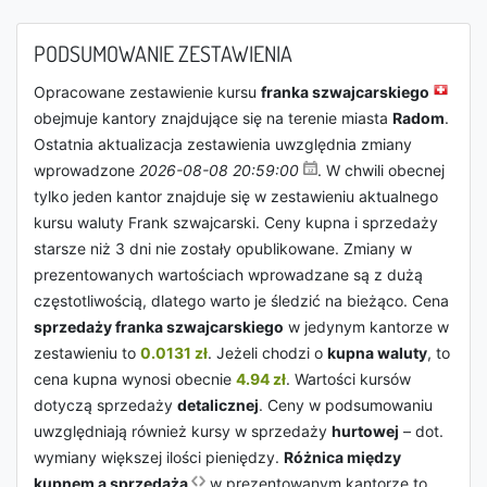
PODSUMOWANIE ZESTAWIENIA
Opracowane zestawienie kursu
franka szwajcarskiego
obejmuje kantory znajdujące się na terenie miasta
Radom
.
Ostatnia aktualizacja zestawienia uwzględnia zmiany
wprowadzone
2026-08-08 20:59:00
. W chwili obecnej
tylko jeden kantor znajduje się w zestawieniu aktualnego
kursu waluty Frank szwajcarski. Ceny kupna i sprzedaży
starsze niż 3 dni nie zostały opublikowane. Zmiany w
prezentowanych wartościach wprowadzane są z dużą
częstotliwością, dlatego warto je śledzić na bieżąco. Cena
sprzedaży franka szwajcarskiego
w jedynym kantorze w
zestawieniu to
0.0131 zł
. Jeżeli chodzi o
kupna waluty
, to
cena kupna wynosi obecnie
4.94 zł
. Wartości kursów
dotyczą sprzedaży
detalicznej
. Ceny w podsumowaniu
uwzględniają również kursy w sprzedaży
hurtowej
– dot.
wymiany większej ilości pieniędzy.
Różnica między
kupnem a sprzedażą
w prezentowanym kantorze to