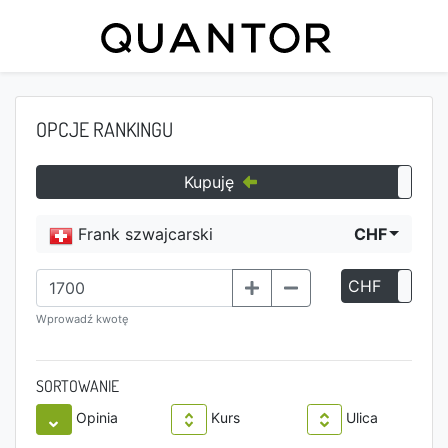
OPCJE RANKINGU
Kupuję
Frank szwajcarski
CHF
CHF
P
Wprowadź kwotę
SORTOWANIE
Opinia
Kurs
Ulica