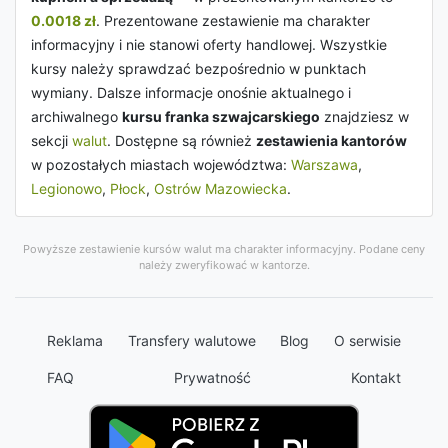
0.0018 zł
. Prezentowane zestawienie ma charakter
informacyjny i nie stanowi oferty handlowej. Wszystkie
kursy należy sprawdzać bezpośrednio w punktach
wymiany. Dalsze informacje onośnie aktualnego i
archiwalnego
kursu franka szwajcarskiego
znajdziesz w
sekcji
walut
. Dostępne są również
zestawienia kantorów
w pozostałych miastach województwa:
Warszawa
,
Legionowo
,
Płock
,
Ostrów Mazowiecka
.
Powyższe zestawienie kursów walut ma charakter informacyjny. Podane ceny
należy zweryfikować w kantorze.
Reklama
Transfery walutowe
Blog
O serwisie
FAQ
Prywatność
Kontakt