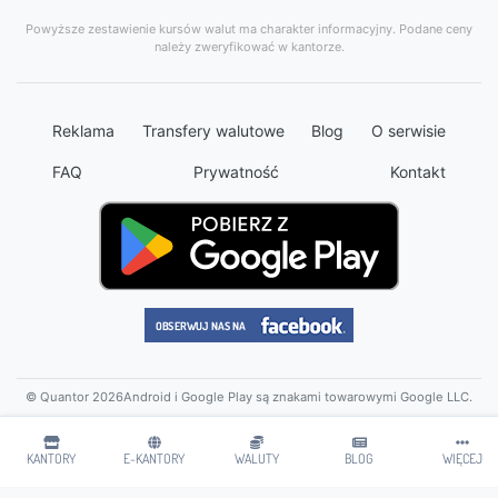
Powyższe zestawienie kursów walut ma charakter informacyjny. Podane ceny
należy zweryfikować w kantorze.
Reklama
Transfery walutowe
Blog
O serwisie
FAQ
Prywatność
Kontakt
© Quantor 2026
Android i Google Play są znakami towarowymi Google LLC.
KANTORY
E-KANTORY
WALUTY
BLOG
WIĘCEJ