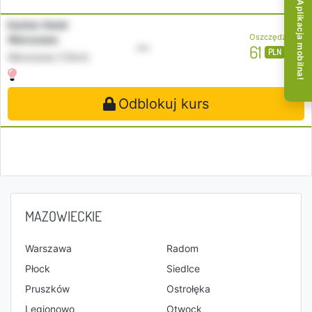
Aplikacja mobilna!
Kantor Hotel
Oszczędzasz
Warszawa
•••
61
PLN
Warszawa (13km)
Odblokuj kurs
MAZOWIECKIE
Warszawa
Radom
Płock
Siedlce
Pruszków
Ostrołęka
Legionowo
Otwock