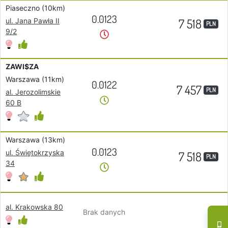
Piaseczno (10km)
0.0123
7 518
ul. Jana Pawła II
PLN
9/2
ZAWI$ZA
Warszawa (11km)
0.0122
7 457
PLN
al. Jerozolimskie
60 B
Warszawa (13km)
0.0123
ul. Świętokrzyska
7 518
PLN
34
al. Krakowska 80
Brak danych