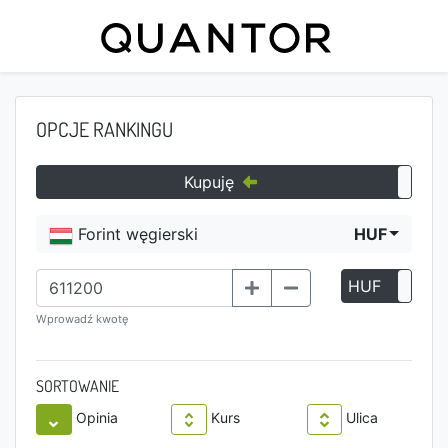
OPCJE RANKINGU
Kupuję
Forint węgierski
HUF
HUF
P
Wprowadź kwotę
SORTOWANIE
Opinia
Kurs
Ulica