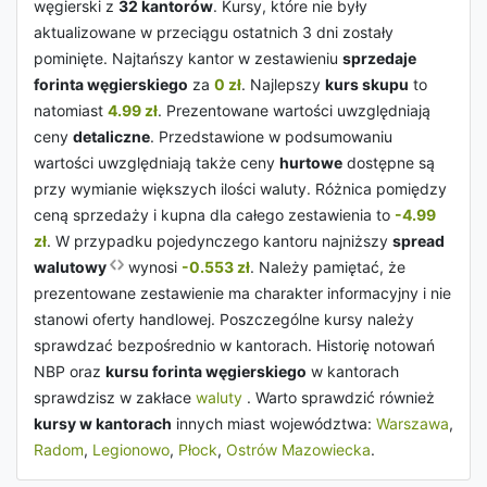
węgierski z
32 kantorów
. Kursy, które nie były
aktualizowane w przeciągu ostatnich 3 dni zostały
pominięte. Najtańszy kantor w zestawieniu
sprzedaje
forinta węgierskiego
za
0 zł
. Najlepszy
kurs skupu
to
natomiast
4.99 zł
. Prezentowane wartości uwzględniają
ceny
detaliczne
. Przedstawione w podsumowaniu
wartości uwzględniają także ceny
hurtowe
dostępne są
przy wymianie większych ilości waluty. Różnica pomiędzy
ceną sprzedaży i kupna dla całego zestawienia to
-4.99
zł
. W przypadku pojedynczego kantoru najniższy
spread
walutowy
wynosi
-0.553 zł
. Należy pamiętać, że
prezentowane zestawienie ma charakter informacyjny i nie
stanowi oferty handlowej. Poszczególne kursy należy
sprawdzać bezpośrednio w kantorach. Historię notowań
NBP oraz
kursu forinta węgierskiego
w kantorach
sprawdzisz w zakłace
waluty
. Warto sprawdzić również
kursy w kantorach
innych miast województwa:
Warszawa
,
Radom
,
Legionowo
,
Płock
,
Ostrów Mazowiecka
.