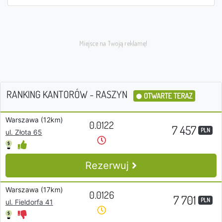
RANKING KANTORÓW - RASZYN
OTWARTE TERAZ
Warszawa (12km)
0.0122
7 457
PLN
ul. Złota 65
Rezerwuj
Warszawa (17km)
0.0126
7 701
PLN
ul. Fieldorfa 41