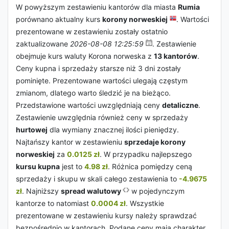
W powyższym zestawieniu kantorów dla miasta
Rumia
porównano aktualny kurs
korony norweskiej
. Wartości
prezentowane w zestawieniu zostały ostatnio
zaktualizowane
2026-08-08 12:25:59
. Zestawienie
obejmuje kurs waluty Korona norweska z
13 kantorów
.
Ceny kupna i sprzedaży starsze niż 3 dni zostały
pominięte. Prezentowane wartości ulegają częstym
zmianom, dlatego warto śledzić je na bieżąco.
Przedstawione wartości uwzględniają ceny
detaliczne
.
Zestawienie uwzględnia również ceny w sprzedaży
hurtowej
dla wymiany znacznej ilości pieniędzy.
Najtańszy kantor w zestawieniu
sprzedaje korony
norweskiej
za
0.0125 zł
. W przypadku najlepszego
kursu kupna
jest to
4.98 zł
. Różnica pomiędzy ceną
sprzedaży i skupu w skali całego zestawienia to
-4.9675
zł
. Najniższy
spread walutowy
w pojedynczym
kantorze to natomiast
0.0004 zł
. Wszystkie
prezentowane w zestawieniu kursy należy sprawdzać
bezpośrednio w kantorach. Podane ceny mają charakter