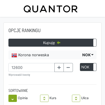
OPCJE RANKINGU
Kupuję
Korona norweska
NOK
NOK
P
Wprowadź kwotę
SORTOWANIE
Opinia
Kurs
Ulica