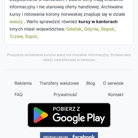
informacyjny i nie stanowią oferty handlowej. Archiwalne
kursy i notowania korony norweskiej znajduje się w dziale
waluty
. Warto sprawdzić również
kursy w kantorach
innych miast województwa:
Gdańsk
,
Gdynia
,
Słupsk
,
Tczew
,
Sopot
.
Powyższe zestawienie kursów walut ma charakter informacyjny. Podane ceny
należy zweryfikować w kantorze.
Reklama
Transfery walutowe
Blog
O serwisie
FAQ
Prywatność
Kontakt