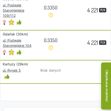
ul. Podwale
0.3350
4 221
PLN
Staromiejskie
109/112
Gdańsk (30km)
0.3350
ul. Podwale
4 221
PLN
Staromiejskie 104
Kartuzy (29km)
Brak danych
ul. Rynek 5
Aplikacja mobilna!