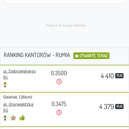
RANKING KANTORÓW - RUMIA
OTWARTE TERAZ
ul. Dąbrowskiego
0.3500
4 410
PLN
6c
Gdańsk (26km)
0.3475
al. Grunwaldzka
4 379
PLN
92