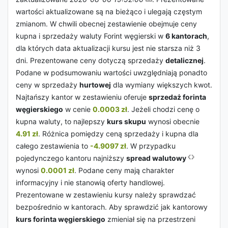
wartości aktualizowane są na bieżąco i ulegają częstym
zmianom. W chwili obecnej zestawienie obejmuje ceny
kupna i sprzedaży waluty Forint węgierski w
6 kantorach
,
dla których data aktualizacji kursu jest nie starsza niż 3
dni. Prezentowane ceny dotyczą sprzedaży
detalicznej
.
Podane w podsumowaniu wartości uwzględniają ponadto
ceny w sprzedaży
hurtowej
dla wymiany większych kwot.
Najtańszy kantor w zestawieniu oferuje
sprzedaż forinta
węgierskiego
w cenie
0.0003 zł
. Jeżeli chodzi cenę o
kupna waluty, to najlepszy
kurs skupu
wynosi obecnie
4.91 zł
. Różnica pomiędzy ceną sprzedaży i kupna dla
całego zestawienia to
-4.9097 zł
. W przypadku
pojedynczego kantoru najniższy
spread walutowy
wynosi
0.0001 zł
. Podane ceny mają charakter
informacyjny i nie stanowią oferty handlowej.
Prezentowane w zestawieniu kursy należy sprawdzać
bezpośrednio w kantorach. Aby sprawdzić jak kantorowy
kurs forinta węgierskiego
zmieniał się na przestrzeni