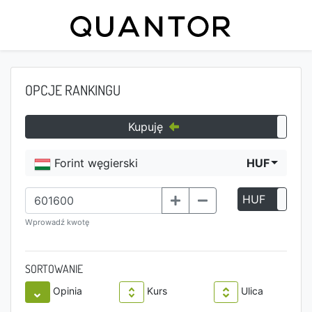
OPCJE RANKINGU
Kupuję
Forint węgierski
HUF
HUF
P
Wprowadź kwotę
SORTOWANIE
Opinia
Kurs
Ulica