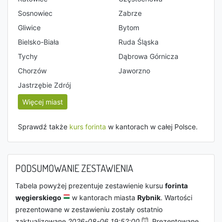
Sosnowiec
Zabrze
Gliwice
Bytom
Bielsko-Biała
Ruda Śląska
Tychy
Dąbrowa Górnicza
Chorzów
Jaworzno
Jastrzębie Zdrój
Więcej miast
Sprawdź także
kurs forinta
w kantorach w całej Polsce.
PODSUMOWANIE ZESTAWIENIA
Tabela powyżej prezentuje zestawienie kursu
forinta
węgierskiego
w kantorach miasta
Rybnik
. Wartości
prezentowane w zestawieniu zostały ostatnio
zaktualizowane
2026-08-06 19:52:00
. Prezentowane