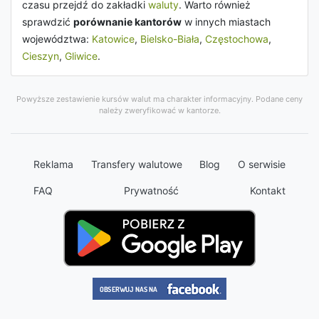
czasu przejdź do zakładki
waluty
. Warto również
sprawdzić
porównanie kantorów
w innych miastach
województwa:
Katowice
,
Bielsko-Biała
,
Częstochowa
,
Cieszyn
,
Gliwice
.
Powyższe zestawienie kursów walut ma charakter informacyjny. Podane ceny
należy zweryfikować w kantorze.
Reklama
Transfery walutowe
Blog
O serwisie
FAQ
Prywatność
Kontakt