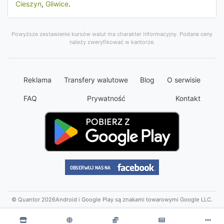
Cieszyn
,
Gliwice
.
Powyższe zestawienie kursów walut ma charakter informacyjny. Podane ceny
należy zweryfikować w kantorze.
Reklama
Transfery walutowe
Blog
O serwisie
FAQ
Prywatność
Kontakt
© Quantor 2026
Android i Google Play są znakami towarowymi Google LLC.