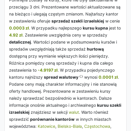
przeciągu 3 dni. Prezentowane wartości aktualizowane są
na bieżąco i ulegają częstym zmianom. Najtańszy kantor
w zestawieniu oferuje
sprzedaż szekli izraelskiej
w cenie
0.0003 zł
. W przypadku najlepszego
kursu kupna
jest to
4.92 zł
. Zestawienie uwzględnia ceny w sprzedaży
detalicznej
. Wartości podane w podsumowaniu kursów i
spredaów uwzględniają także sprzedaż
hurtową
dostępną przy wymianie większych ilości pieniędzy.
Różnica pomiędzy ceną sprzedaży i kupna dla całego
zestawienia to
-4.9197 zł
. W przypadku pojedynczego
kantoru najniższy
spread walutowy
wynosi
0.0001 zł
.
Podane ceny mają charakter informacyjny i nie stanowią
oferty handlowej. Prezentowane w zestawieniu kursy
należy sprawdzać bezpośrednio w kantorach. Dalsze
informacje onośnie aktualnego i archiwalnego
kursu szekli
izraelskiej
znajdziesz w sekcji
walut
. Warto również
sprawdzić
porównanie kantorów
w innych miastach
województwa:
Katowice
,
Bielsko-Biała
,
Częstochowa
,