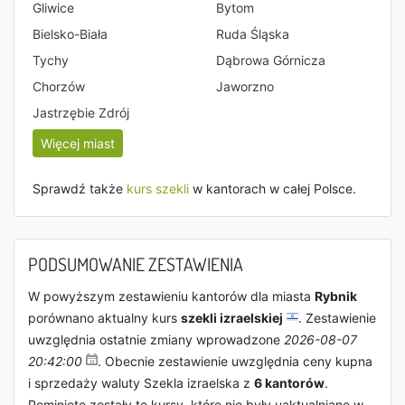
Gliwice
Bytom
Bielsko-Biała
Ruda Śląska
Tychy
Dąbrowa Górnicza
Chorzów
Jaworzno
Jastrzębie Zdrój
Więcej miast
Sprawdź także
kurs szekli
w kantorach w całej Polsce.
PODSUMOWANIE ZESTAWIENIA
W powyższym zestawieniu kantorów dla miasta
Rybnik
porównano aktualny kurs
szekli izraelskiej
. Zestawienie
uwzględnia ostatnie zmiany wprowadzone
2026-08-07
20:42:00
. Obecnie zestawienie uwzględnia ceny kupna
i sprzedaży waluty Szekla izraelska z
6 kantorów
.
Pominięte zostały te kursy, które nie były uaktualniane w