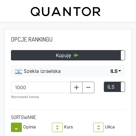
OPCJE RANKINGU
Kupuję
Szekla izraelska
ILS
ILS
P
Wprowadź kwotę
SORTOWANIE
Opinia
Kurs
Ulica