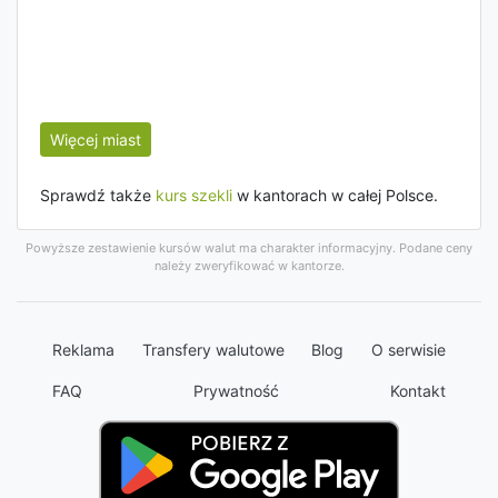
Więcej miast
Sprawdź także
kurs szekli
w kantorach w całej Polsce.
Powyższe zestawienie kursów walut ma charakter informacyjny. Podane ceny
należy zweryfikować w kantorze.
Reklama
Transfery walutowe
Blog
O serwisie
FAQ
Prywatność
Kontakt