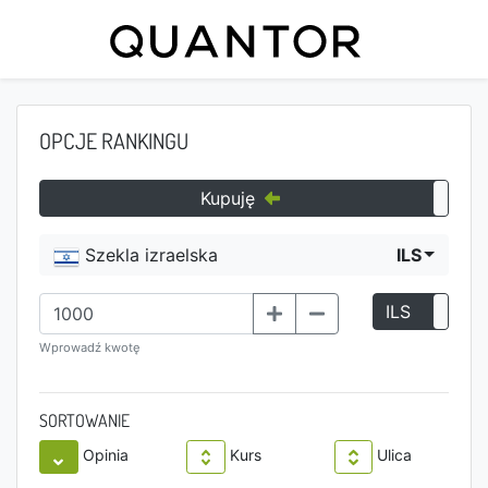
OPCJE RANKINGU
Kupuję
Szekla izraelska
ILS
ILS
P
Wprowadź kwotę
SORTOWANIE
Opinia
Kurs
Ulica