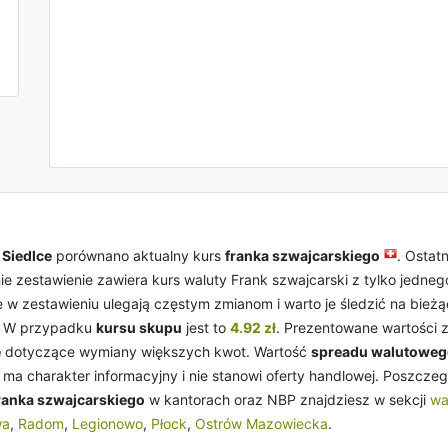
a
Siedlce
porównano aktualny kurs
franka szwajcarskiego
. Ostat
nie zestawienie zawiera kurs waluty Frank szwajcarski z tylko jedne
e w zestawieniu ulegają częstym zmianom i warto je śledzić na bież
. W przypadku
kursu skupu
jest to
4.92 zł
. Prezentowane wartości 
e
dotyczące wymiany większych kwot. Wartość
spreadu walutowe
ma charakter informacyjny i nie stanowi oferty handlowej. Poszcz
ranka szwajcarskiego
w kantorach oraz NBP znajdziesz w sekcji
wa
wa
,
Radom
,
Legionowo
,
Płock
,
Ostrów Mazowiecka
.