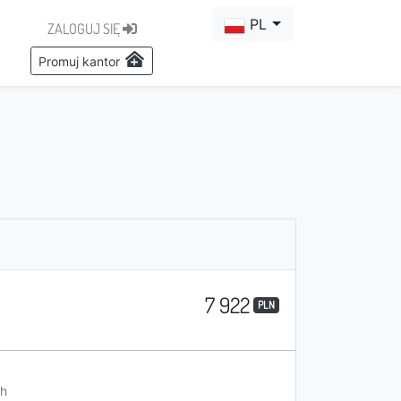
PL
ZALOGUJ SIĘ
Promuj kantor
7 922
PLN
h