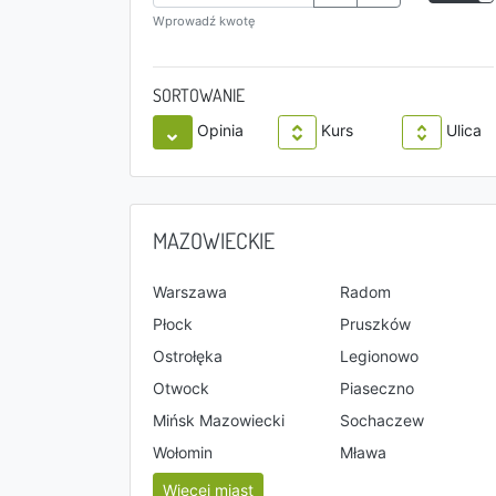
Wprowadź kwotę
SORTOWANIE
Opinia
Kurs
Ulica
MAZOWIECKIE
Warszawa
Radom
Płock
Pruszków
Ostrołęka
Legionowo
Otwock
Piaseczno
Mińsk Mazowiecki
Sochaczew
Wołomin
Mława
Więcej miast