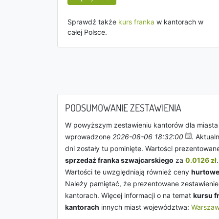
Sprawdź także
kurs franka
w kantorach w
całej Polsce.
PODSUMOWANIE ZESTAWIENIA
W powyższym zestawieniu kantorów dla miast
wprowadzone
2026-08-06 18:32:00
. Aktual
dni zostały tu pominięte. Wartości prezentowan
sprzedaż franka szwajcarskiego
za
0.0126 zł
Wartości te uwzględniają również ceny
hurtow
Należy pamiętać, że prezentowane zestawienie 
kantorach. Więcej informacji o na temat
kursu f
kantorach
innych miast województwa:
Warsza