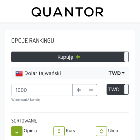
OPCJE RANKINGU
Kupuję
Dolar tajwański
TWD
TWD
P
Wprowadź kwotę
SORTOWANIE
Opinia
Kurs
Ulica