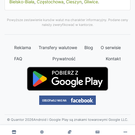
Bielsko-Biała
,
Częstochowa
,
Cieszyn
,
Gliwice
.
Powyższe zestawienie kursów walut ma charakter informacyjny. Podane ceny
należy zweryfikować w kantorze.
Reklama
Transfery walutowe
Blog
O serwisie
FAQ
Prywatność
Kontakt
© Quantor 2026
Android i Google Play są znakami towarowymi Google LLC.