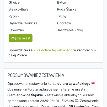
Gliwice
Bytom
Bielsko-Biała
Ruda Śląska
Rybnik
Tychy
Dąbrowa Górnicza
Chorzów
Jaworzno
Jastrzębie Zdrój
Więcej miast
Sprawdź także
kurs dolara tajwańskiego
w kantorach w
całej Polsce.
PODSUMOWANIE ZESTAWIENIA
Opracowane zestawienie kursu
dolara tajwańskiego
obejmuje kantory znajdujące się na terenie miasta
Siemianowice Śląskie
. Zestawienie aktualnych kursów
opracowane zostało
2026-08-10 15:26:00
. Zestawienie
obejmuje kurs waluty Dolar tajwański z
25 kantorów
. Ceny