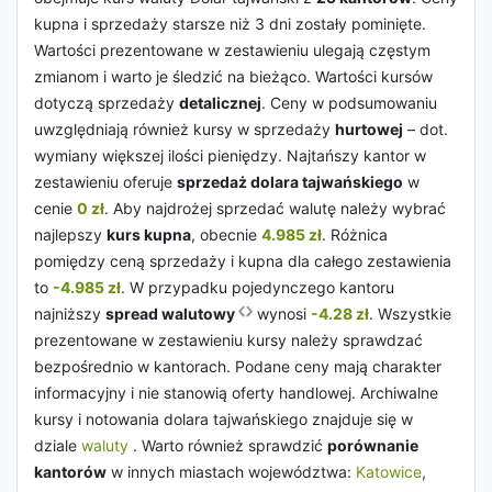
kupna i sprzedaży starsze niż 3 dni zostały pominięte.
Wartości prezentowane w zestawieniu ulegają częstym
zmianom i warto je śledzić na bieżąco. Wartości kursów
dotyczą sprzedaży
detalicznej
. Ceny w podsumowaniu
uwzględniają również kursy w sprzedaży
hurtowej
– dot.
wymiany większej ilości pieniędzy. Najtańszy kantor w
zestawieniu oferuje
sprzedaż dolara tajwańskiego
w
cenie
0 zł
. Aby najdrożej sprzedać walutę należy wybrać
najlepszy
kurs kupna
, obecnie
4.985 zł
. Różnica
pomiędzy ceną sprzedaży i kupna dla całego zestawienia
to
-4.985 zł
. W przypadku pojedynczego kantoru
najniższy
spread walutowy
wynosi
-4.28 zł
. Wszystkie
prezentowane w zestawieniu kursy należy sprawdzać
bezpośrednio w kantorach. Podane ceny mają charakter
informacyjny i nie stanowią oferty handlowej. Archiwalne
kursy i notowania dolara tajwańskiego znajduje się w
dziale
waluty
. Warto również sprawdzić
porównanie
kantorów
w innych miastach województwa:
Katowice
,