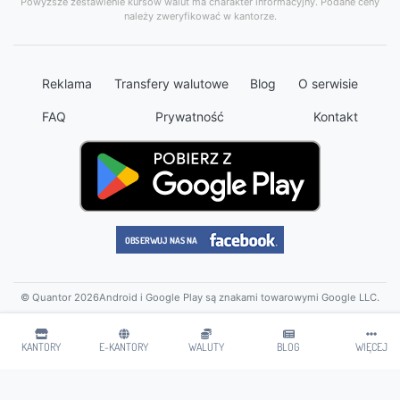
Powyższe zestawienie kursów walut ma charakter informacyjny. Podane ceny
należy zweryfikować w kantorze.
Reklama
Transfery walutowe
Blog
O serwisie
FAQ
Prywatność
Kontakt
© Quantor 2026
Android i Google Play są znakami towarowymi Google LLC.
KANTORY
E-KANTORY
WALUTY
BLOG
WIĘCEJ