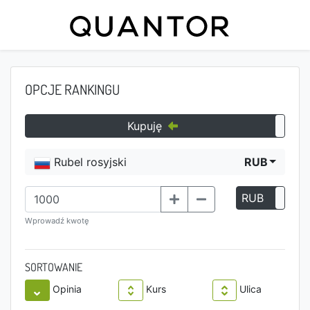
OPCJE RANKINGU
Kupuję
Rubel rosyjski
RUB
RUB
P
Wprowadź kwotę
SORTOWANIE
Opinia
Kurs
Ulica