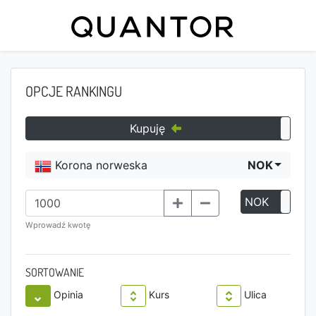
OPCJE RANKINGU
Kupuję
Korona norweska
NOK
NOK
P
Wprowadź kwotę
SORTOWANIE
Opinia
Kurs
Ulica