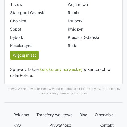
Tczew
Wejherowo
Starogard Gdański
Rumia
Chojnice
Malbork
Sopot
Kwidzyn
Lębork
Pruszcz Gdański
Kościerzyna
Reda
Więcej miast
Sprawdź także
kurs korony norweskiej
w kantorach w
całej Polsce.
Powyższe zestawienie kursów walut ma charakter informacyjny. Podane ceny
należy zweryfikować w kantorze.
Reklama
Transfery walutowe
Blog
O serwisie
FAQ
Prywatność
Kontakt