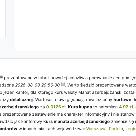
prezentowane w tabeli powyżej umożliwia porównanie cen pomię
wadzone
2026-08-08 20:56:00
. Warto śledzić prezentowane wart
ko jeden kantor, dla którego kurs waluty Manat azerbejdżański zosta
edaży
detalicznej
. Wartości te uwzględniają również ceny
hurtowe
do
azerbejdzanskiego
za
0.0126 zł
.
Kurs kupna
to natomiast
4.92 zł
.
e prezentowane zestawienie ma charakter informacyjny i nie stanowi
awdzić jak kantorowy
kurs manata azerbejdzanskiego
zmieniał się
kantorów
w innych miastach województwa:
Warszawa
,
Radom
,
Legi