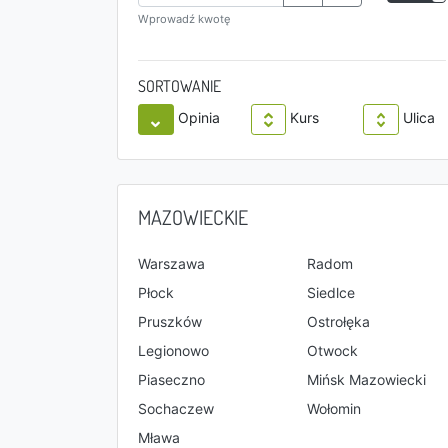
Wprowadź kwotę
SORTOWANIE
Opinia
Kurs
Ulica
MAZOWIECKIE
Warszawa
Radom
Płock
Siedlce
Pruszków
Ostrołęka
Legionowo
Otwock
Piaseczno
Mińsk Mazowiecki
Sochaczew
Wołomin
Mława