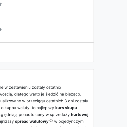
h
h
e w zestawieniu zostały ostatnio
ścią, dlatego warto je śledzić na bieżąco.
ktualizowane w przeciągu ostatnich 3 dni zostały
ę o kupna waluty, to najlepszy
kurs skupu
zględniają ponadto ceny w sprzedaży
hurtowej
ajniższy
spread walutowy
w pojedynczym