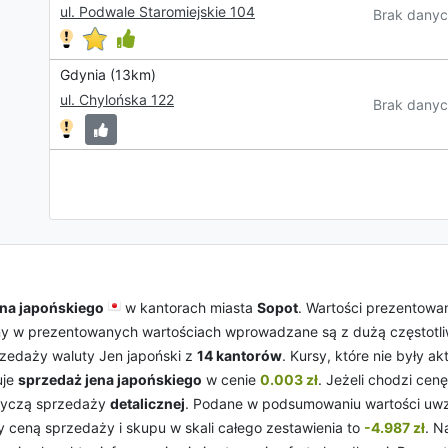
ul. Podwale Staromiejskie 104
Brak danyc
Gdynia (13km)
ul. Chylońska 122
Brak danyc
ena japońskiego
w kantorach miasta
Sopot
. Wartości prezentowan
ny w prezentowanych wartościach wprowadzane są z dużą częstotliwo
rzedaży waluty Jen japoński z
14 kantorów
. Kursy, które nie były a
uje
sprzedaż jena japońskiego
w cenie
0.003 zł
. Jeżeli chodzi cen
tyczą sprzedaży
detalicznej
. Podane w podsumowaniu wartości uw
ceną sprzedaży i skupu w skali całego zestawienia to
-4.987 zł
. N