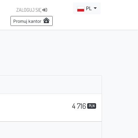
PL
ZALOGUJ SIĘ
Promuj kantor
4 716
PLN