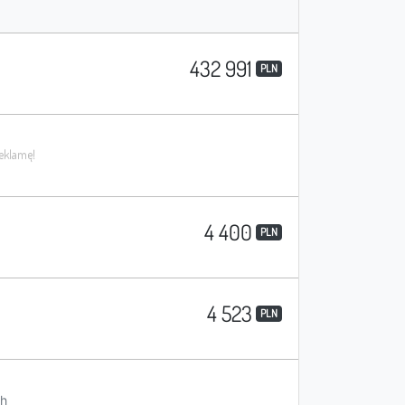
432 991
PLN
4 400
PLN
4 523
PLN
h