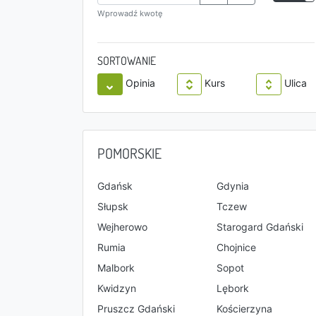
Wprowadź kwotę
SORTOWANIE
Opinia
Kurs
Ulica
POMORSKIE
Gdańsk
Gdynia
Słupsk
Tczew
Wejherowo
Starogard Gdański
Rumia
Chojnice
Malbork
Sopot
Kwidzyn
Lębork
Pruszcz Gdański
Kościerzyna