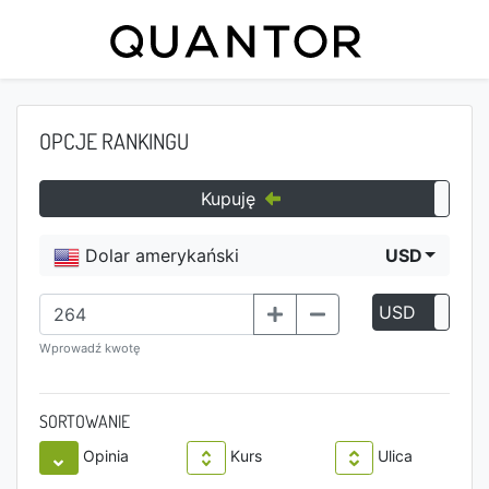
OPCJE RANKINGU
Kupuję
Dolar amerykański
USD
USD
P
Wprowadź kwotę
SORTOWANIE
Opinia
Kurs
Ulica