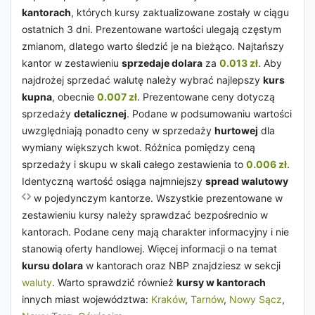
kantorach
, których kursy zaktualizowane zostały w ciągu
ostatnich 3 dni. Prezentowane wartości ulegają częstym
zmianom, dlatego warto śledzić je na bieżąco. Najtańszy
kantor w zestawieniu
sprzedaje dolara
za
0.013 zł
. Aby
najdrożej sprzedać walutę należy wybrać najlepszy
kurs
kupna
, obecnie
0.007 zł
. Prezentowane ceny dotyczą
sprzedaży
detalicznej
. Podane w podsumowaniu wartości
uwzględniają ponadto ceny w sprzedaży
hurtowej
dla
wymiany większych kwot. Różnica pomiędzy ceną
sprzedaży i skupu w skali całego zestawienia to
0.006 zł
.
Identyczną wartość osiąga najmniejszy
spread walutowy
w pojedynczym kantorze. Wszystkie prezentowane w
zestawieniu kursy należy sprawdzać bezpośrednio w
kantorach. Podane ceny mają charakter informacyjny i nie
stanowią oferty handlowej. Więcej informacji o na temat
kursu dolara
w kantorach oraz NBP znajdziesz w sekcji
waluty
. Warto sprawdzić również
kursy w kantorach
innych miast województwa:
Kraków
,
Tarnów
,
Nowy Sącz
,