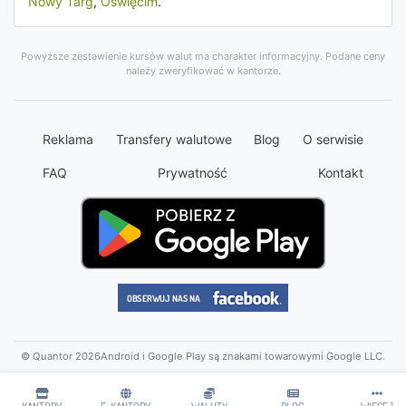
Nowy Targ
,
Oświęcim
.
Powyższe zestawienie kursów walut ma charakter informacyjny. Podane ceny
należy zweryfikować w kantorze.
Reklama
Transfery walutowe
Blog
O serwisie
FAQ
Prywatność
Kontakt
© Quantor 2026
Android i Google Play są znakami towarowymi Google LLC.