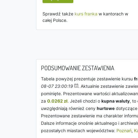
Sprawdź także
kurs franka
w kantorach w
całej Polsce.
PODSUMOWANIE ZESTAWIENIA
Tabela powyżej prezentuje zestawienie kursu
f
08-07 23:00:19
. Aktualnie zestawienie zawie
pominięte. Prezentowane wartości aktualizowan
za
0.0262 zł
. Jeżeli chodzi o
kupna waluty
, t
uwzględniają również ceny
hurtowe
dotyczące
Prezentowane zestawienie ma charakter informa
Dalsze informacje onośnie aktualnego i archiwa
pozostałych miastach województwa:
Poznań
,
Ka