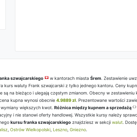
ranka szwajcarskiego
w kantorach miasta
Śrem
. Zestawienie uw
ra kurs waluty Frank szwajcarski z tylko jednego kantoru. Ceny kupna
e są na bieżąco i ulegają częstym zmianom. Obecny w zestawieniu 
o cena kupna wynosi obecnie
4.9889 zł
. Prezentowane wartości zawi
 wymiany większych kwot.
Różnica między kupnem a sprzedażą
cyjny i nie stanowi oferty handlowej. Wszystkie kursy należy spr
lnego
kursu franka szwajcarskiego
znajdziesz w sekcji
walut
. Dost
lisz
,
Ostrów Wielkopolski
,
Leszno
,
Gniezno
.