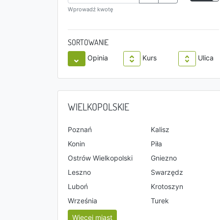
Wprowadź kwotę
SORTOWANIE
Opinia
Kurs
Ulica
WIELKOPOLSKIE
Poznań
Kalisz
Konin
Piła
Ostrów Wielkopolski
Gniezno
Leszno
Swarzędz
Luboń
Krotoszyn
Września
Turek
Więcej miast