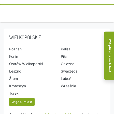
WIELKOPOLSKIE
Aplikacja mobilna!
Poznań
Kalisz
Konin
Piła
Ostrów Wielkopolski
Gniezno
Leszno
Swarzędz
Śrem
Luboń
Krotoszyn
Września
Turek
Więcej miast