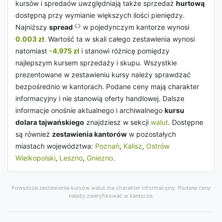
kursów i spredaów uwzględniają także sprzedaż
hurtową
dostępną przy wymianie większych ilości pieniędzy.
Najniższy
spread
w pojedynczym kantorze wynosi
0.003 zł
. Wartość ta w skali całego zestawienia wynosi
natomiast
-4.975 zł
i stanowi różnicę pomiędzy
najlepszym kursem sprzedaży i skupu. Wszystkie
prezentowane w zestawieniu kursy należy sprawdzać
bezpośrednio w kantorach. Podane ceny mają charakter
informacyjny i nie stanowią oferty handlowej. Dalsze
informacje onośnie aktualnego i archiwalnego
kursu
dolara tajwańskiego
znajdziesz w sekcji
walut
. Dostępne
są również
zestawienia kantorów
w pozostałych
miastach województwa:
Poznań
,
Kalisz
,
Ostrów
Wielkopolski
,
Leszno
,
Gniezno
.
Powyższe zestawienie kursów walut ma charakter informacyjny. Podane ceny
należy zweryfikować w kantorze.