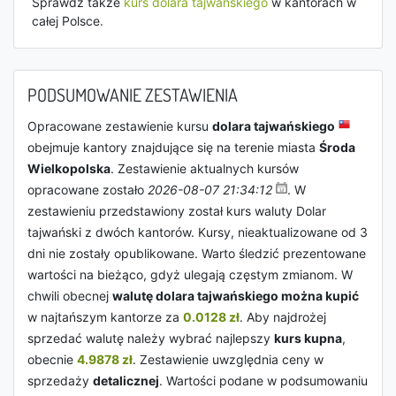
Sprawdź także
kurs dolara tajwańskiego
w kantorach w
całej Polsce.
PODSUMOWANIE ZESTAWIENIA
Opracowane zestawienie kursu
dolara tajwańskiego
obejmuje kantory znajdujące się na terenie miasta
Środa
Wielkopolska
. Zestawienie aktualnych kursów
opracowane zostało
2026-08-07 21:34:12
. W
zestawieniu przedstawiony został kurs waluty Dolar
tajwański z dwóch kantorów. Kursy, nieaktualizowane od 3
dni nie zostały opublikowane. Warto śledzić prezentowane
wartości na bieżąco, gdyż ulegają częstym zmianom. W
chwili obecnej
walutę dolara tajwańskiego można kupić
w najtańszym kantorze za
0.0128 zł
. Aby najdrożej
sprzedać walutę należy wybrać najlepszy
kurs kupna
,
obecnie
4.9878 zł
. Zestawienie uwzględnia ceny w
sprzedaży
detalicznej
. Wartości podane w podsumowaniu