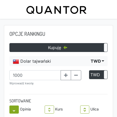
OPCJE RANKINGU
Kupuję
Dolar tajwański
TWD
TWD
P
Wprowadź kwotę
SORTOWANIE
Opinia
Kurs
Ulica