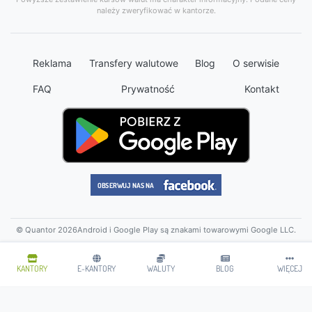
należy zweryfikować w kantorze.
Reklama
Transfery walutowe
Blog
O serwisie
FAQ
Prywatność
Kontakt
© Quantor 2026
Android i Google Play są znakami towarowymi Google LLC.
KANTORY
E-KANTORY
WALUTY
BLOG
WIĘCEJ