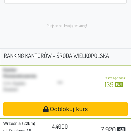
RANKING KANTORÓW - ŚRODA WIELKOPOLSKA
Kantor
Pomarańczarnia
Oszczędzasz
•••
139
C.H. Kupiec
PLN
Średzki
Odblokuj kurs
Września (22km)
4.4000
7 920
PLN
ul. Kolejowa 15