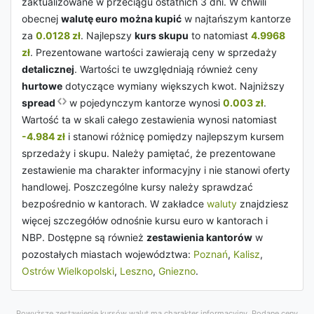
zaktualizowane w przeciągu ostatnich 3 dni. W chwili
obecnej
walutę euro można kupić
w najtańszym kantorze
za
0.0128 zł
. Najlepszy
kurs skupu
to natomiast
4.9968
zł
. Prezentowane wartości zawierają ceny w sprzedaży
detalicznej
. Wartości te uwzględniają również ceny
hurtowe
dotyczące wymiany większych kwot. Najniższy
spread
w pojedynczym kantorze wynosi
0.003 zł
.
Wartość ta w skali całego zestawienia wynosi natomiast
-4.984 zł
i stanowi różnicę pomiędzy najlepszym kursem
sprzedaży i skupu. Należy pamiętać, że prezentowane
zestawienie ma charakter informacyjny i nie stanowi oferty
handlowej. Poszczególne kursy należy sprawdzać
bezpośrednio w kantorach. W zakładce
waluty
znajdziesz
więcej szczegółów odnośnie kursu euro w kantorach i
NBP. Dostępne są również
zestawienia kantorów
w
pozostałych miastach województwa:
Poznań
,
Kalisz
,
Ostrów Wielkopolski
,
Leszno
,
Gniezno
.
Powyższe zestawienie kursów walut ma charakter informacyjny. Podane ceny