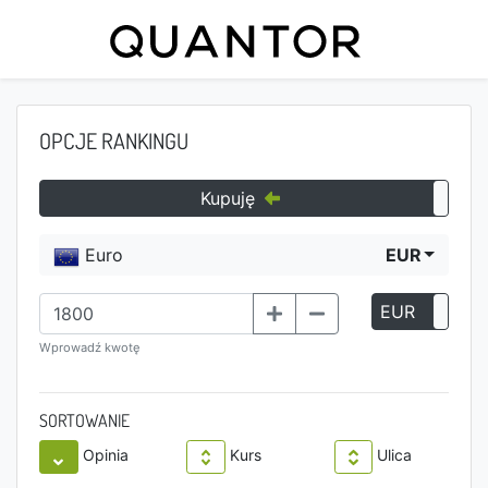
OPCJE RANKINGU
Kupuję
Euro
EUR
EUR
P
Wprowadź kwotę
SORTOWANIE
Opinia
Kurs
Ulica