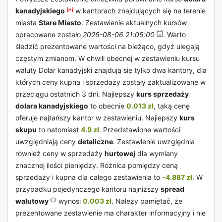
kanadyjskiego
w kantorach znajdujących się na terenie
miasta
Stare Miasto
. Zestawienie aktualnych kursów
opracowane zostało
2026-08-06 21:05:00
. Warto
śledzić prezentowane wartości na bieżąco, gdyż ulegają
częstym zmianom. W chwili obecnej w zestawieniu kursu
waluty Dolar kanadyjski znajdują się tylko dwa kantory, dla
których ceny kupna i sprzedaży zostały zaktualizowane w
przeciągu ostatnich 3 dni. Najlepszy
kurs sprzedaży
dolara kanadyjskiego
to obecnie
0.013 zł
, taką cenę
oferuje najtańszy kantor w zestawieniu. Najlepszy
kurs
skupu
to natomiast
4.9 zł
. Przedstawione wartości
uwzględniają ceny
detaliczne
. Zestawienie uwzględnia
również ceny w sprzedaży
hurtowej
dla wymiany
znacznej ilości pieniędzy. Różnica pomiędzy ceną
sprzedaży i kupna dla całego zestawienia to
-4.887 zł
. W
przypadku pojedynczego kantoru najniższy
spread
walutowy
wynosi
0.003 zł
. Należy pamiętać, że
prezentowane zestawienie ma charakter informacyjny i nie