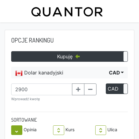
OPCJE RANKINGU
Kupuję
Dolar kanadyjski
CAD
CAD
P
Wprowadź kwotę
SORTOWANIE
Opinia
Kurs
Ulica