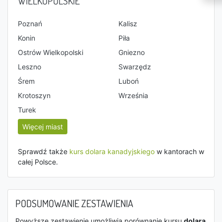
WIELKOPOLSKIE
Poznań
Kalisz
Konin
Piła
Ostrów Wielkopolski
Gniezno
Leszno
Swarzędz
Śrem
Luboń
Krotoszyn
Września
Turek
Więcej miast
Sprawdź także
kurs dolara kanadyjskiego
w kantorach w
całej Polsce.
PODSUMOWANIE ZESTAWIENIA
Powyższe zestawienie umożliwia porównanie kursu
dolara