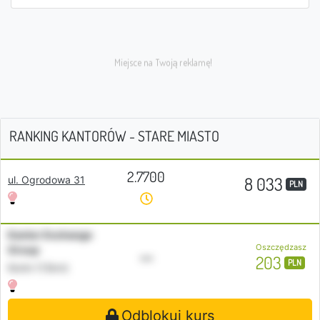
RANKING KANTORÓW - STARE MIASTO
2.7700
8 033
ul. Ogrodowa 31
PLN
Kantor Exchange
Oszczędzasz
Group
•••
203
PLN
Konin (13km)
Odblokuj kurs