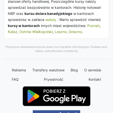
stanowi oferty handlowej. Poszczególne kursy należy
sprawdzać bezpośrednio w kantorach. Historię notowań
NBP oraz
kursu dolara kanadyjskiego
w kantorach
sprawdzisz w zakłace
waluty
. Warto sprawdzić również
kursy w kantorach
innych miast województwa:
Poznań
,
Kalisz
,
Ostrów Wielkopolski
,
Leszno
,
Gniezno
.
Powyższe zestawienie kursów walut ma charakter informacyjny. Podane ceny
należy zweryfikować w kantorze.
Reklama
Transfery walutowe
Blog
O serwisie
FAQ
Prywatność
Kontakt