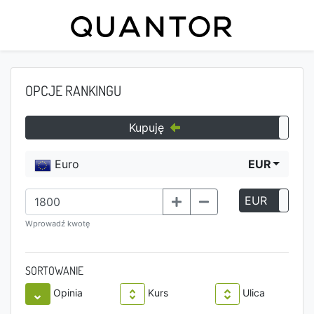
OPCJE RANKINGU
Kupuję
Euro
EUR
EUR
P
Wprowadź kwotę
SORTOWANIE
Opinia
Kurs
Ulica