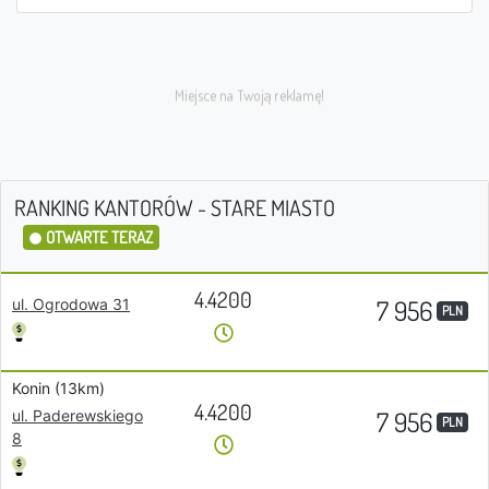
RANKING KANTORÓW - STARE MIASTO
OTWARTE TERAZ
4.4200
7 956
ul. Ogrodowa 31
PLN
Konin (13km)
4.4200
7 956
ul. Paderewskiego
PLN
8