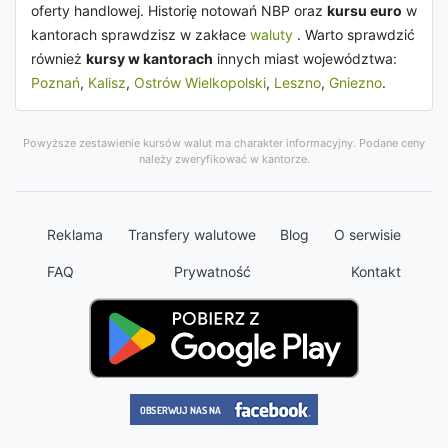
oferty handlowej. Historię notowań NBP oraz
kursu euro
w
kantorach sprawdzisz w zakłace
waluty
. Warto sprawdzić
również
kursy w kantorach
innych miast województwa:
Poznań
,
Kalisz
,
Ostrów Wielkopolski
,
Leszno
,
Gniezno
.
Powyższe zestawienie kursów walut ma charakter informacyjny. Podane ceny
należy zweryfikować w kantorze.
Reklama
Transfery walutowe
Blog
O serwisie
FAQ
Prywatność
Kontakt