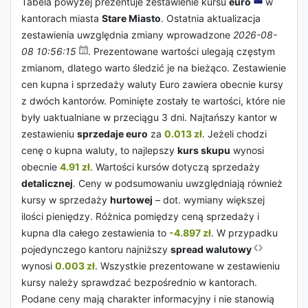
Tabela powyżej prezentuje zestawienie kursu
euro
w
kantorach miasta
Stare Miasto
. Ostatnia aktualizacja
zestawienia uwzględnia zmiany wprowadzone
2026-08-
08 10:56:15
. Prezentowane wartości ulegają częstym
zmianom, dlatego warto śledzić je na bieżąco. Zestawienie
cen kupna i sprzedaży waluty Euro zawiera obecnie kursy
z dwóch kantorów. Pominięte zostały te wartości, które nie
były uaktualniane w przeciągu 3 dni. Najtańszy kantor w
zestawieniu
sprzedaje euro
za
0.013 zł
. Jeżeli chodzi
cenę o kupna waluty, to najlepszy
kurs skupu
wynosi
obecnie
4.91 zł
. Wartości kursów dotyczą sprzedaży
detalicznej
. Ceny w podsumowaniu uwzględniają również
kursy w sprzedaży
hurtowej
– dot. wymiany większej
ilości pieniędzy. Różnica pomiędzy ceną sprzedaży i
kupna dla całego zestawienia to
-4.897 zł
. W przypadku
pojedynczego kantoru najniższy
spread walutowy
wynosi
0.003 zł
. Wszystkie prezentowane w zestawieniu
kursy należy sprawdzać bezpośrednio w kantorach.
Podane ceny mają charakter informacyjny i nie stanowią