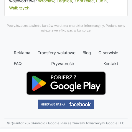
województwa:
Wrocław
,
Legnica
,
Zgorzelec
,
Lubin
,
Wałbrzych
.
Powyższe zestawienie kursów walut ma charakter informacyjny. Podane ceny
należy zweryfikować w kantorze.
Reklama
Transfery walutowe
Blog
O serwisie
FAQ
Prywatność
Kontakt
© Quantor 2026
Android i Google Play są znakami towarowymi Google LLC.