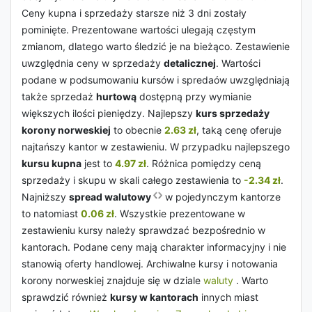
Ceny kupna i sprzedaży starsze niż 3 dni zostały
pominięte. Prezentowane wartości ulegają częstym
zmianom, dlatego warto śledzić je na bieżąco. Zestawienie
uwzględnia ceny w sprzedaży
detalicznej
. Wartości
podane w podsumowaniu kursów i spredaów uwzględniają
także sprzedaż
hurtową
dostępną przy wymianie
większych ilości pieniędzy. Najlepszy
kurs sprzedaży
korony norweskiej
to obecnie
2.63 zł
, taką cenę oferuje
najtańszy kantor w zestawieniu. W przypadku najlepszego
kursu kupna
jest to
4.97 zł
. Różnica pomiędzy ceną
sprzedaży i skupu w skali całego zestawienia to
-2.34 zł
.
Najniższy
spread walutowy
w pojedynczym kantorze
to natomiast
0.06 zł
. Wszystkie prezentowane w
zestawieniu kursy należy sprawdzać bezpośrednio w
kantorach. Podane ceny mają charakter informacyjny i nie
stanowią oferty handlowej. Archiwalne kursy i notowania
korony norweskiej znajduje się w dziale
waluty
. Warto
sprawdzić również
kursy w kantorach
innych miast