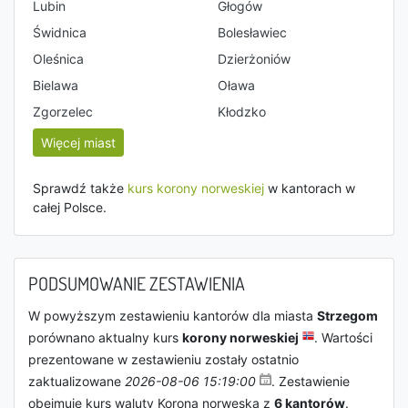
Lubin
Głogów
Świdnica
Bolesławiec
Oleśnica
Dzierżoniów
Bielawa
Oława
Zgorzelec
Kłodzko
Więcej miast
Sprawdź także
kurs korony norweskiej
w kantorach w
całej Polsce.
PODSUMOWANIE ZESTAWIENIA
W powyższym zestawieniu kantorów dla miasta
Strzegom
porównano aktualny kurs
korony norweskiej
. Wartości
prezentowane w zestawieniu zostały ostatnio
zaktualizowane
2026-08-06 15:19:00
. Zestawienie
obejmuje kurs waluty Korona norweska z
6 kantorów
.