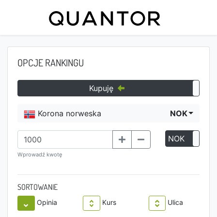
OPCJE RANKINGU
Kupuję
Korona norweska
NOK
NOK
P
Wprowadź kwotę
SORTOWANIE
Opinia
Kurs
Ulica