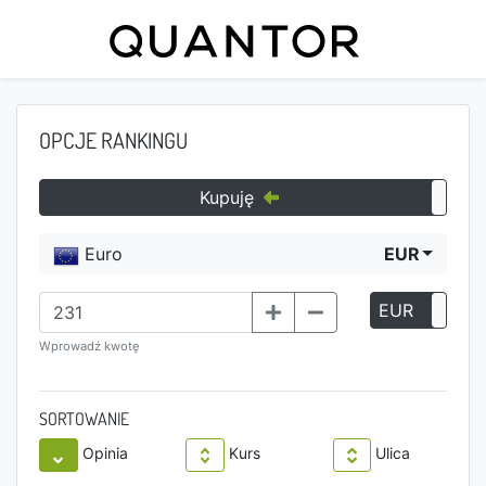
OPCJE RANKINGU
Kupuję
Euro
EUR
EUR
P
Wprowadź kwotę
SORTOWANIE
Opinia
Kurs
Ulica