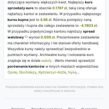
dotyczące wymiany większych kwot. Najlepszy
kurs
sprzedaży euro
to obecnie
0.1797 zł
, taką cenę oferuje
najtańszy kantor w zestawieniu. W przypadku najlepszego
kursu kupna
jest to
4.96 zł
. Różnica pomiędzy ceną
sprzedaży i kupna dla całego zestawienia to
-4.7803 zł
.
W przypadku pojedynczego kantoru najniższy
spread
walutowy
wynosi
0.006 zł
. Prezentowane zestawienie
ma charakter informacyjny i nie stanowi oferty handlowej.
Wszystkie kursy należy sprawdzać bezpośrednio w
punktach wymiany. Archiwalne kursy i notowania euro
znajduje się w dziale
waluty
. Warto również sprawdzić
porównanie kantorów
w innych miastach województwa:
Opole
,
Głuchołazy
,
Kędzierzyn-Koźle
,
Nysa
, .
Powyższe zestawienie kursów walut ma charakter informacyjny. Podane ceny
należy zweryfikować w kantorze.