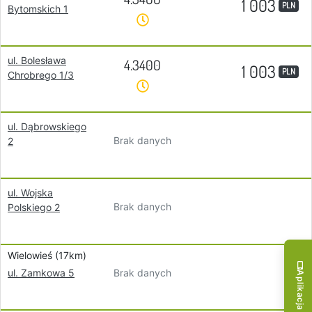
1 003
PLN
Bytomskich 1
ul. Bolesława
4.3400
1 003
PLN
Chrobrego 1/3
ul. Dąbrowskiego
Brak danych
2
ul. Wojska
Brak danych
Polskiego 2
Wielowieś (17km)
Brak danych
ul. Zamkowa 5
Aplikacja mobilna!