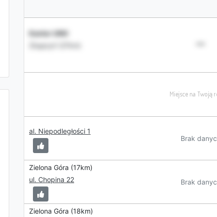
Kantor UNO
•••
Zbąszyń (27km)
al. Niepodległości 1
Brak danyc
Zielona Góra (17km)
ul. Chopina 22
Brak danyc
Zielona Góra (18km)