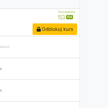
Oszczędzasz
153
PLN
Odblokuj kurs
h
h