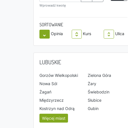
Wprowadź kwotę
SORTOWANIE
Opinia
Kurs
Ulica
LUBUSKIE
Gorzów Wielkopolski
Zielona Góra
Nowa Sól
Żary
Żagań
Świebodzin
Międzyrzecz
Słubice
Kostrzyn nad Odrą
Gubin
Więcej miast