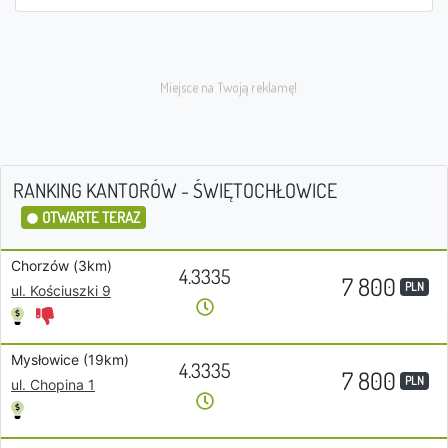
RANKING KANTORÓW - ŚWIĘTOCHŁOWICE
OTWARTE TERAZ
Chorzów (3km)
4.3335
7 800
PLN
ul. Kościuszki 9
Mysłowice (19km)
4.3335
7 800
PLN
ul. Chopina 1