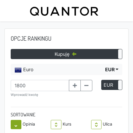
OPCJE RANKINGU
Kupuję
Euro
EUR
EUR
P
Wprowadź kwotę
SORTOWANIE
Opinia
Kurs
Ulica