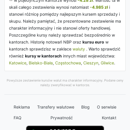
w pojedynczym kantorze wynosi
-4.28 zł
. Wartość ta w
skali całego zestawienia wynosi natomiast
-4.985 zł
i
stanowi różnicę pomiędzy najlepszym kursem sprzedaży i
skupu. Należy pamiętać, że prezentowane zestawienie ma
charakter informacyjny i nie stanowi oferty handlowej.
Poszczególne kursy należy sprawdzać bezpośrednio w
kantorach. Historię notowań NBP oraz
kursu euro
w
kantorach sprawdzisz w zakłace
waluty
. Warto sprawdzić
również
kursy w kantorach
innych miast województwa:
Katowice
,
Bielsko-Biała
,
Częstochowa
,
Cieszyn
,
Gliwice
.
Powyższe zestawienie kursów walut ma charakter informacyjny. Podane ceny
należy zweryfikować w kantorze.
Reklama
Transfery walutowe
Blog
O serwisie
FAQ
Prywatność
Kontakt