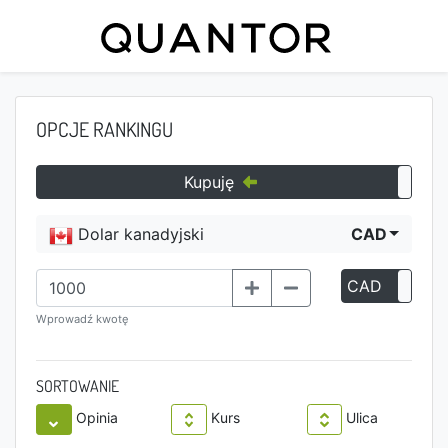
OPCJE RANKINGU
Kupuję
Dolar kanadyjski
CAD
CAD
P
Wprowadź kwotę
SORTOWANIE
Opinia
Kurs
Ulica