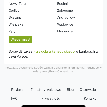
Nowy Targ
Bochnia
Gorlice
Zakopane
Skawina
Andrychów
Wieliczka
Wadowice
Kęty
Myślenice
Więcej miast
Sprawdź także
kurs dolara kanadyjskiego
w kantorach w
całej Polsce.
Powyższe zestawienie kursów walut ma charakter informacyjny. Podane ceny
należy zweryfikować w kantorze.
Reklama
Transfery walutowe
Blog
O serwisie
FAQ
Prywatność
Kontakt