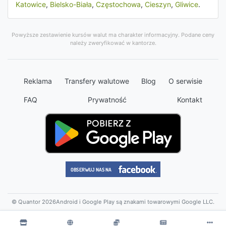
Katowice
,
Bielsko-Biała
,
Częstochowa
,
Cieszyn
,
Gliwice
.
Powyższe zestawienie kursów walut ma charakter informacyjny. Podane ceny
należy zweryfikować w kantorze.
Reklama
Transfery walutowe
Blog
O serwisie
FAQ
Prywatność
Kontakt
© Quantor 2026
Android i Google Play są znakami towarowymi Google LLC.