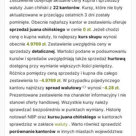
Zestawienie obejmuje aktualne ceny kupna i sprzedaży
waluty Juan chiński z
22 kantorów
. Kursy, które nie były
aktualizowane w przeciągu ostatnich 3 dni zostały
pominięte. Obecnie najtańszy kantor w zestawieniu oferuje
sprzedaż juana chińskiego
w cenie
0 zł
. Jeżeli chodzi
cenę o kupna waluty, to najlepszy
kurs skupu
wynosi
obecnie
4.9769 zł
. Zestawienie uwzględnia ceny w
sprzedaży
detalicznej
. Wartości podane w podsumowaniu
kursów i spredaów uwzględniają także sprzedaż
hurtową
dostępną przy wymianie większych ilości pieniędzy.
Różnica pomiędzy ceną sprzedaży i kupna dla całego
zestawienia to
-4.9769 zł
. W przypadku pojedynczego
kantoru najniższy
spread walutowy
wynosi
-4.28 zł
.
Prezentowane zestawienie ma charakter informacyjny i nie
stanowi oferty handlowej. Wszystkie kursy należy
sprawdzać bezpośrednio w punktach wymiany. Historię
notowań NBP oraz
kursu juana chińskiego
w kantorach
sprawdzisz w zakłace
waluty
. Warto również sprawdzić
porównanie kantorów
w innych miastach województwa: