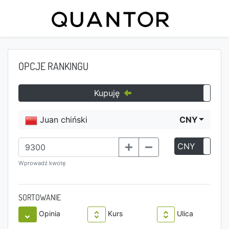
OPCJE RANKINGU
Kupuję
Juan chiński
CNY
CNY
P
Wprowadź kwotę
SORTOWANIE
Opinia
Kurs
Ulica