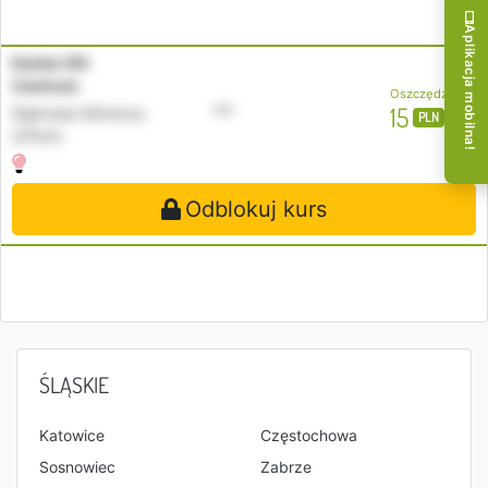
Aplikacja mobilna!
Kantor DH
Centrum
Oszczędzasz
•••
15
Dąbrowa Górnicza
PLN
(27km)
Odblokuj kurs
ŚLĄSKIE
Katowice
Częstochowa
Sosnowiec
Zabrze