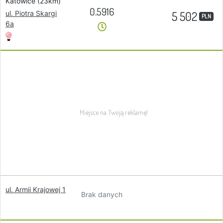
Katowice (23km)
0.5916
5 502
ul. Piotra Skargi
PLN
6a
ul. Armii Krajowej 1
Brak danych