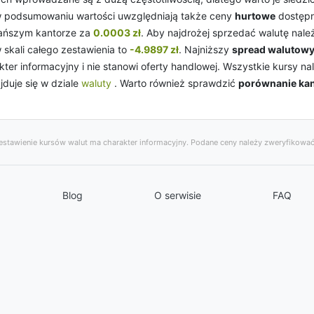
w podsumowaniu wartości uwzględniają także ceny
hurtowe
dostępn
ańszym kantorze za
0.0003 zł
. Aby najdrożej sprzedać walutę nal
skali całego zestawienia to
-4.9897 zł
. Najniższy
spread walutow
ter informacyjny i nie stanowi oferty handlowej. Wszystkie kursy 
jduje się w dziale
waluty
. Warto również sprawdzić
porównanie ka
stawienie kursów walut ma charakter informacyjny. Podane ceny należy zweryfikować
Blog
O serwisie
FAQ