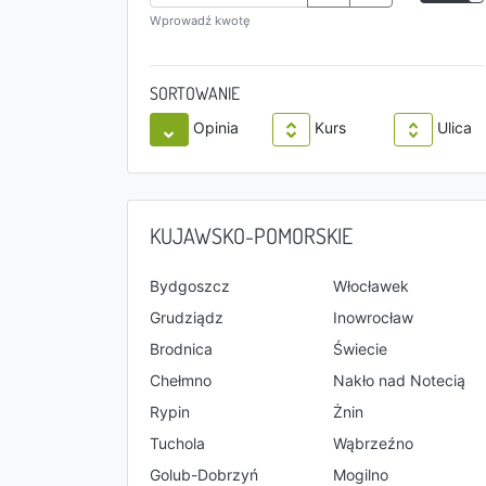
Wprowadź kwotę
SORTOWANIE
Opinia
Kurs
Ulica
KUJAWSKO-POMORSKIE
Bydgoszcz
Włocławek
Grudziądz
Inowrocław
Brodnica
Świecie
Chełmno
Nakło nad Notecią
Rypin
Żnin
Tuchola
Wąbrzeźno
Golub-Dobrzyń
Mogilno