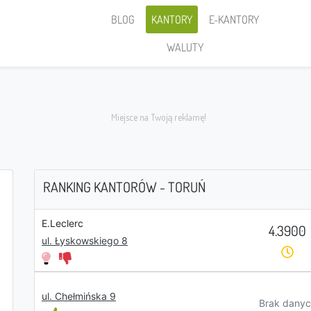
BLOG
KANTORY
E-KANTORY
WALUTY
RANKING KANTORÓW - TORUŃ
E.Leclerc
4.3900
Sprzedaję
ul. Łyskowskiego 8
ul. Chełmińska 9
PLN
Brak danyc