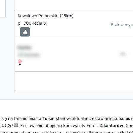
Kowalewo Pomorskie (25km)
pl. 700-lecia 5
Brak danyc
Kantor
•••
CH Kometa
się na terenie miasta
Toruń
stanowi aktualne zestawienie kursu
eur
:01:20
. Zestawienie obejmuje kurs waluty Euro z
4 kantorów
. Ce
h wprowadzane są z dużą częstotliwością, dlatego warto je śledzi