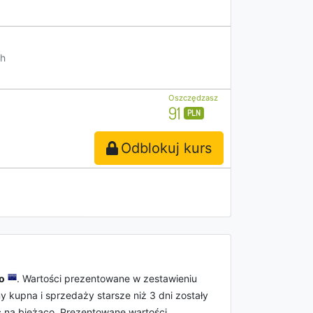
h
Oszczędzasz
91
PLN
Odblokuj kurs
o
. Wartości prezentowane w zestawieniu
ny kupna i sprzedaży starsze niż 3 dni zostały
ć na bieżąco. Prezentowane wartości