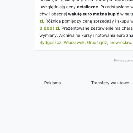
uwzględniają ceny
detaliczne
. Przedstawione 
chwili obecnej
walutę euro można kupić
w najt
zł
. Różnica pomiędzy ceną sprzedaży i skupu w 
0.0001 zł
. Prezentowane zestawienie ma charak
wymiany. Archiwalne kursy i notowania euro zna
Bydgoszcz
,
Włocławek
,
Grudziądz
,
Inowrocław
.
Powyższe ze
Reklama
Transfery walutowe