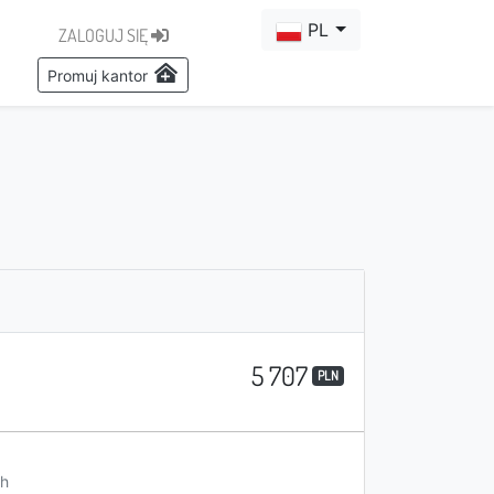
PL
ZALOGUJ SIĘ
Promuj kantor
5 707
PLN
h