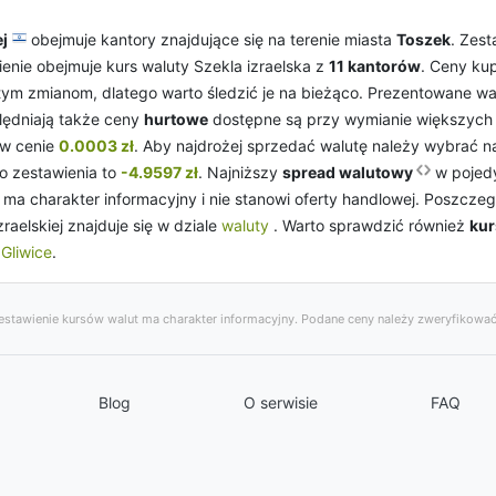
ej
obejmuje kantory znajdujące się na terenie miasta
Toszek
. Zest
ienie obejmuje kurs waluty Szekla izraelska z
11 kantorów
. Ceny kup
tym zmianom, dlatego warto śledzić je na bieżąco. Prezentowane w
ędniają także ceny
hurtowe
dostępne są przy wymianie większych i
w cenie
0.0003 zł
. Aby najdrożej sprzedać walutę należy wybrać n
o zestawienia to
-4.9597 zł
. Najniższy
spread walutowy
w pojed
ma charakter informacyjny i nie stanowi oferty handlowej. Poszcz
zraelskiej znajduje się w dziale
waluty
. Warto sprawdzić również
kur
,
Gliwice
.
stawienie kursów walut ma charakter informacyjny. Podane ceny należy zweryfikować
Blog
O serwisie
FAQ