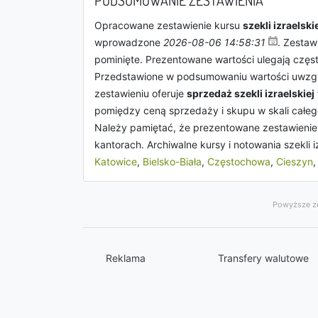
PODSUMOWANIE ZESTAWIENIA
Opracowane zestawienie kursu
szekli izraelski
wprowadzone
2026-08-06 14:58:31
. Zestaw
pominięte. Prezentowane wartości ulegają częs
Przedstawione w podsumowaniu wartości uwzgl
zestawieniu oferuje
sprzedaż szekli izraelskiej
pomiędzy ceną sprzedaży i skupu w skali całeg
Należy pamiętać, że prezentowane zestawienie 
kantorach. Archiwalne kursy i notowania szekli i
Katowice
,
Bielsko-Biała
,
Częstochowa
,
Cieszyn
Powyższe ze
Reklama
Transfery walutowe