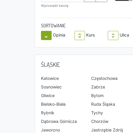
Wprowadź kwotę
SORTOWANIE
Opinia
Kurs
Ulica
ŚLĄSKIE
Katowice
Częstochowa
Sosnowiec
Zabrze
Gliwice
Bytom
Bielsko-Biała
Ruda Śląska
Rybnik
Tychy
Dąbrowa Górnicza
Chorzów
Jaworzno
Jastrzębie Zdrój