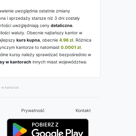
awienie uwzględnia ostatnie zmiany
na i sprzedaży starsze niż 3 dni zostały
artości uwzględniają ceny
detaliczne
.
lości waluty. Obecnie najtańszy kantor w
ajlepszy
kurs kupna
, obecnie
4.96 zł
. Różnica
ynczym kantorze to natomiast
0.0001 zł
.
ególne kursy należy sprawdzać bezpośrednio w
sy w kantorach
innych miast województwa:
 w kantorze.
Prywatność
Kontakt