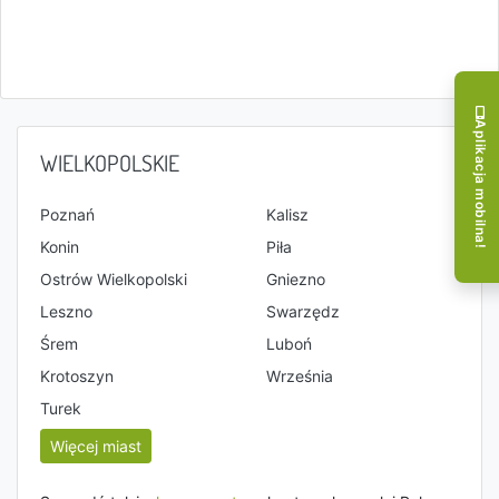
Aplikacja mobilna!
WIELKOPOLSKIE
Poznań
Kalisz
Konin
Piła
Ostrów Wielkopolski
Gniezno
Leszno
Swarzędz
Śrem
Luboń
Krotoszyn
Września
Turek
Więcej miast