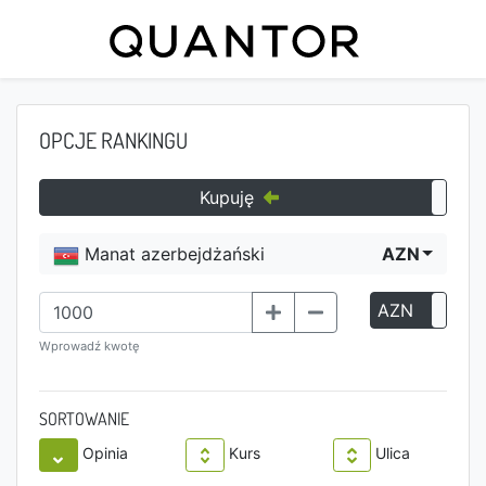
OPCJE RANKINGU
Kupuję
Manat azerbejdżański
AZN
AZN
P
Wprowadź kwotę
SORTOWANIE
Opinia
Kurs
Ulica