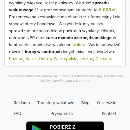
wymiany większej ilości pieniędzy. Wartość
spreadu
walutowego
w prezentowanym kantorze to
0.003 zł
.
Prezentowane zestawienie ma charakter informacyjny i nie
stanowi oferty handlowej. Wszystkie kursy należy
sprawdzać bezpośrednio w punktach wymiany. Historię
notowań NBP oraz
kursu manata azerbejdzanskiego
w
kantorach sprawdzisz w zakłace
waluty
. Warto sprawdzić
również
kursy w kantorach
innych miast województwa:
Poznań
,
Kalisz
,
Ostrów Wielkopolski
,
Leszno
,
Gniezno
.
Powyższe zestawienie kursów walut ma charakter informacyjny. Podane ceny
należy zweryfikować w kantorze.
Reklama
Transfery walutowe
Blog
O serwisie
FAQ
Prywatność
Kontakt