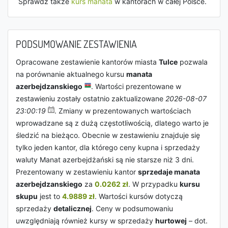
Sprawdź także
kurs manata
w kantorach w całej Polsce.
PODSUMOWANIE ZESTAWIENIA
Opracowane zestawienie kantorów miasta
Tulce
pozwala
na porównanie aktualnego kursu
manata
azerbejdzanskiego
. Wartości prezentowane w
zestawieniu zostały ostatnio zaktualizowane
2026-08-07
23:00:19
. Zmiany w prezentowanych wartościach
wprowadzane są z dużą częstotliwością, dlatego warto je
śledzić na bieżąco. Obecnie w zestawieniu znajduje się
tylko jeden kantor, dla którego ceny kupna i sprzedaży
waluty Manat azerbejdżański są nie starsze niż 3 dni.
Prezentowany w zestawieniu kantor
sprzedaje manata
azerbejdzanskiego
za
0.0262 zł
. W przypadku
kursu
skupu
jest to
4.9889 zł
. Wartości kursów dotyczą
sprzedaży
detalicznej
. Ceny w podsumowaniu
uwzględniają również kursy w sprzedaży
hurtowej
– dot.