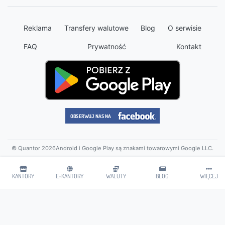
Reklama
Transfery walutowe
Blog
O serwisie
FAQ
Prywatność
Kontakt
© Quantor 2026
Android i Google Play są znakami towarowymi Google LLC.
KANTORY
E-KANTORY
WALUTY
BLOG
WIĘCEJ