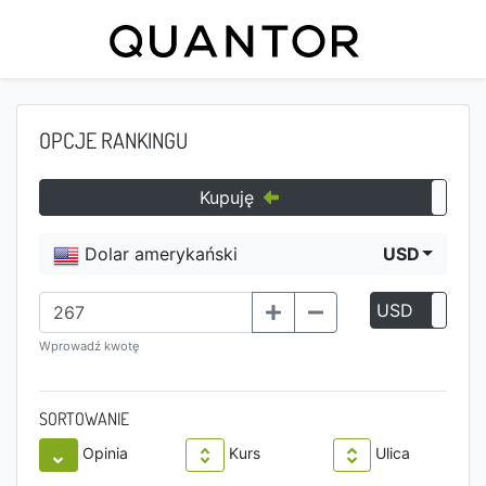
OPCJE RANKINGU
Kupuję
Dolar amerykański
USD
USD
P
Wprowadź kwotę
SORTOWANIE
Opinia
Kurs
Ulica