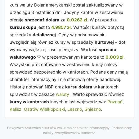
kurs waluty Dolar amerykański został zaktualizowany w
przeciągu 3 ostatnich dni. Jedyny kantor w zestawieniu
oferuje
sprzedaż dolara
za
0.0262 zł
. W przypadku
kursu skupu
jest to
4.9857 zł
. Wartości kursów dotyczą
sprzedaży
detalicznej
. Ceny w podsumowaniu
uwzględniają również kursy w sprzedaży
hurtowej
– dot.
wymiany większej ilości pieniędzy. Wartość
spreadu
walutowego
w prezentowanym kantorze to
0.003 zł
.
Wszystkie prezentowane w zestawieniu kursy należy
sprawdzać bezpośrednio w kantorach. Podane ceny mają
charakter informacyjny i nie stanowią oferty handlowej.
Historię notowań NBP oraz
kursu dolara
w kantorach
sprawdzisz w zakłace
waluty
. Warto sprawdzić również
kursy w kantorach
innych miast województwa:
Poznań
,
Kalisz
,
Ostrów Wielkopolski
,
Leszno
,
Gniezno
.
Powyższe zestawienie kursów walut ma charakter informacyjny. Podane ceny
należy zweryfikować w kantorze.