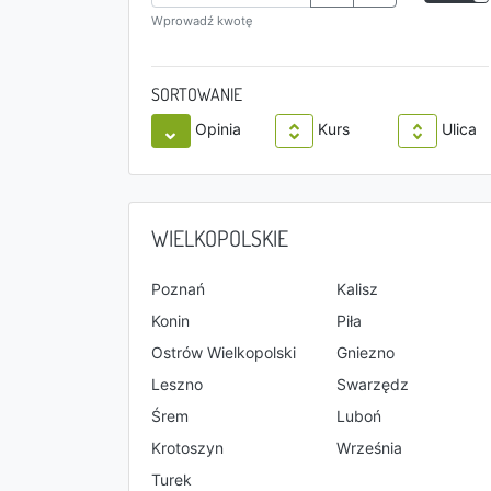
Wprowadź kwotę
SORTOWANIE
Opinia
Kurs
Ulica
WIELKOPOLSKIE
Poznań
Kalisz
Konin
Piła
Ostrów Wielkopolski
Gniezno
Leszno
Swarzędz
Śrem
Luboń
Krotoszyn
Września
Turek