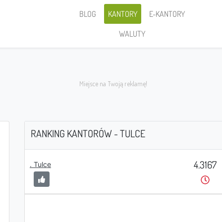
BLOG
KANTORY
E-KANTORY
WALUTY
RANKING KANTORÓW - TULCE
4.3167
Sprzedaję
. Tulce
PLN