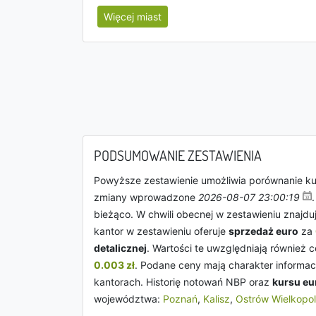
Więcej miast
PODSUMOWANIE ZESTAWIENIA
Powyższe zestawienie umożliwia porównanie k
zmiany wprowadzone
2026-08-07 23:00:19
bieżąco. W chwili obecnej w zestawieniu znajduj
kantor w zestawieniu oferuje
sprzedaż euro
za
detalicznej
. Wartości te uwzględniają również 
0.003 zł
. Podane ceny mają charakter informac
kantorach. Historię notowań NBP oraz
kursu eu
województwa:
Poznań
,
Kalisz
,
Ostrów Wielkopol