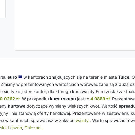
ursu
euro
w kantorach znajdujących się na terenie miasta
Tulce
. 
. Zmiany w prezentowanych wartościach wprowadzane są z dużą częst
e się tylko jeden kantor, dla którego kurs waluty Euro został zaktua
0.0262 zł
. W przypadku
kursu skupu
jest to
4.9889 zł
. Prezentow
ceny
hurtowe
dotyczące wymiany większych kwot. Wartość
spread
yjny i nie stanowią oferty handlowej. Prezentowane w zestawieniu 
ro
w kantorach sprawdzisz w zakłace
waluty
. Warto sprawdzić rów
ski
,
Leszno
,
Gniezno
.