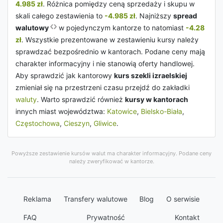
4.985 zł
. Różnica pomiędzy ceną sprzedaży i skupu w
skali całego zestawienia to
-4.985 zł
. Najniższy
spread
walutowy
w pojedynczym kantorze to natomiast
-4.28
zł
. Wszystkie prezentowane w zestawieniu kursy należy
sprawdzać bezpośrednio w kantorach. Podane ceny mają
charakter informacyjny i nie stanowią oferty handlowej.
Aby sprawdzić jak kantorowy
kurs szekli izraelskiej
zmieniał się na przestrzeni czasu przejdź do zakładki
waluty
. Warto sprawdzić również
kursy w kantorach
innych miast województwa:
Katowice
,
Bielsko-Biała
,
Częstochowa
,
Cieszyn
,
Gliwice
.
Powyższe zestawienie kursów walut ma charakter informacyjny. Podane ceny
należy zweryfikować w kantorze.
Reklama
Transfery walutowe
Blog
O serwisie
FAQ
Prywatność
Kontakt