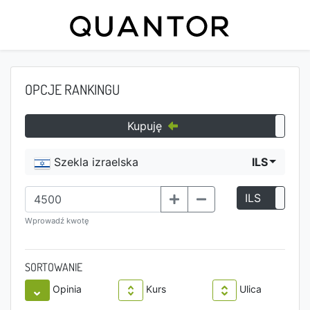
OPCJE RANKINGU
Kupuję
Szekla izraelska
ILS
ILS
P
Wprowadź kwotę
SORTOWANIE
Opinia
Kurs
Ulica