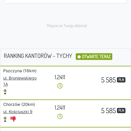
RANKING KANTORÓW - TYCHY
OTWARTE TERAZ
Pszczyna (16km)
1.2411
5 585
ul. Broniewskiego
PLN
1A
Chorzów (20km)
1.2411
5 585
PLN
ul. Kościuszki 9