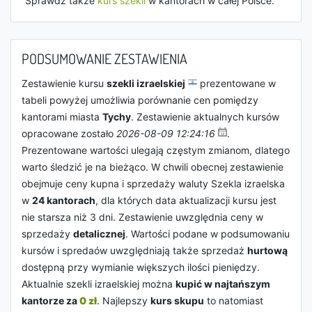
Sprawdź także
kurs szekli
w kantorach w całej Polsce.
PODSUMOWANIE ZESTAWIENIA
Zestawienie kursu
szekli izraelskiej
prezentowane w
tabeli powyżej umożliwia porównanie cen pomiędzy
kantorami miasta
Tychy
. Zestawienie aktualnych kursów
opracowane zostało
2026-08-09 12:24:16
.
Prezentowane wartości ulegają częstym zmianom, dlatego
warto śledzić je na bieżąco. W chwili obecnej zestawienie
obejmuje ceny kupna i sprzedaży waluty Szekla izraelska
w
24 kantorach
, dla których data aktualizacji kursu jest
nie starsza niż 3 dni. Zestawienie uwzględnia ceny w
sprzedaży
detalicznej
. Wartości podane w podsumowaniu
kursów i spredaów uwzględniają także sprzedaż
hurtową
dostępną przy wymianie większych ilości pieniędzy.
Aktualnie szekli izraelskiej można
kupić w najtańszym
kantorze za
0 zł
. Najlepszy
kurs skupu
to natomiast