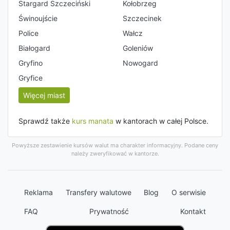
Stargard Szczeciński
Kołobrzeg
Świnoujście
Szczecinek
Police
Wałcz
Białogard
Goleniów
Gryfino
Nowogard
Gryfice
Więcej miast
Sprawdź także
kurs manata
w kantorach w całej Polsce.
Powyższe zestawienie kursów walut ma charakter informacyjny. Podane ceny
należy zweryfikować w kantorze.
Reklama
Transfery walutowe
Blog
O serwisie
FAQ
Prywatność
Kontakt