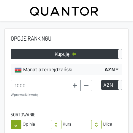
OPCJE RANKINGU
Kupuję
Manat azerbejdżański
AZN
AZN
P
Wprowadź kwotę
SORTOWANIE
Opinia
Kurs
Ulica