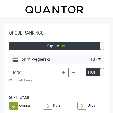
OPCJE RANKINGU
Kupuję
Forint węgierski
HUF
HUF
P
Wprowadź kwotę
SORTOWANIE
Opinia
Kurs
Ulica