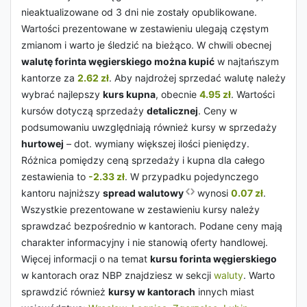
nieaktualizowane od 3 dni nie zostały opublikowane.
Wartości prezentowane w zestawieniu ulegają częstym
zmianom i warto je śledzić na bieżąco. W chwili obecnej
walutę forinta węgierskiego można kupić
w najtańszym
kantorze za
2.62 zł
. Aby najdrożej sprzedać walutę należy
wybrać najlepszy
kurs kupna
, obecnie
4.95 zł
. Wartości
kursów dotyczą sprzedaży
detalicznej
. Ceny w
podsumowaniu uwzględniają również kursy w sprzedaży
hurtowej
– dot. wymiany większej ilości pieniędzy.
Różnica pomiędzy ceną sprzedaży i kupna dla całego
zestawienia to
-2.33 zł
. W przypadku pojedynczego
kantoru najniższy
spread walutowy
wynosi
0.07 zł
.
Wszystkie prezentowane w zestawieniu kursy należy
sprawdzać bezpośrednio w kantorach. Podane ceny mają
charakter informacyjny i nie stanowią oferty handlowej.
Więcej informacji o na temat
kursu forinta węgierskiego
w kantorach oraz NBP znajdziesz w sekcji
waluty
. Warto
sprawdzić również
kursy w kantorach
innych miast