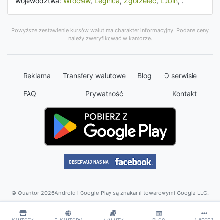
województwa:
Wrocław
,
Legnica
,
Zgorzelec
,
Lubin
, .
Powyższe zestawienie kursów walut ma charakter informacyjny. Podane ceny
należy zweryfikować w kantorze.
Reklama
Transfery walutowe
Blog
O serwisie
FAQ
Prywatność
Kontakt
© Quantor 2026
Android i Google Play są znakami towarowymi Google LLC.