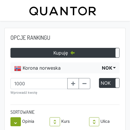
OPCJE RANKINGU
Kupuję
Korona norweska
NOK
NOK
P
Wprowadź kwotę
SORTOWANIE
Opinia
Kurs
Ulica