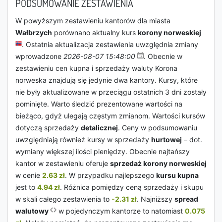
PODSUMOWANIE ZESTAWIENIA
W powyższym zestawieniu kantorów dla miasta
Wałbrzych
porównano aktualny kurs
korony norweskiej
. Ostatnia aktualizacja zestawienia uwzględnia zmiany
wprowadzone
2026-08-07 15:48:00
. Obecnie w
zestawieniu cen kupna i sprzedaży waluty Korona
norweska znajdują się jedynie dwa kantory. Kursy, które
nie były aktualizowane w przeciągu ostatnich 3 dni zostały
pominięte. Warto śledzić prezentowane wartości na
bieżąco, gdyż ulegają częstym zmianom. Wartości kursów
dotyczą sprzedaży
detalicznej
. Ceny w podsumowaniu
uwzględniają również kursy w sprzedaży
hurtowej
– dot.
wymiany większej ilości pieniędzy. Obecnie najtańszy
kantor w zestawieniu oferuje
sprzedaż korony norweskiej
w cenie
2.63 zł
. W przypadku najlepszego
kursu kupna
jest to
4.94 zł
. Różnica pomiędzy ceną sprzedaży i skupu
w skali całego zestawienia to
-2.31 zł
. Najniższy
spread
walutowy
w pojedynczym kantorze to natomiast
0.075