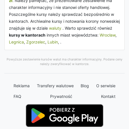
zł
. Należy pamiętać, że prezentowane zestawienie ma
charakter informacyjny i nie stanowi oferty handlowej.
Poszczególne kursy należy sprawdzać bezpośrednio w
kantorach. Archiwalne kursy i notowania korony norweskiej
znajduje się w dziale
waluty
. Warto sprawdzić również
kursy w kantorach
innych miast województwa:
Wrocław
,
Legnica
,
Zgorzelec
,
Lubin
, .
Powyższe zestawienie kursów walut ma charakter informacyjny. Podane ceny
należy zweryfikować w kantorze.
Reklama
Transfery walutowe
Blog
O serwisie
FAQ
Prywatność
Kontakt