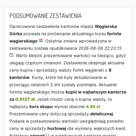
PODSUMOWANIE ZESTAWIENIA
Opracowane zestawienie kantorów miasta
Węgierska
Górka
pozwala na porównanie aktualnego kursu
forinta
węgierskiego
. Ostatnia zmiana wprowadzona w
zestawieniu została opublikowana
2026-08-06 22:23:15
. Warto śledzić prezentowane wartości na bieżąco, gdyż
ulegają częstym zmianom. Zestawienie obejmuje aktualne
ceny kupna i sprzedaży waluty Forint węgierski z
8
kantorów
. Kursy, które nie były aktualizowane w
przeciągu ostatnich 3 dni zostały pominięte. Aktualnie
forinta węgierskiego można
kupić w najtańszym kantorze
za
0.0127 zł
. Jeżeli chodzi cenę o kupna waluty, to
najlepszy
kurs skupu
wynosi obecnie
4.96 zł
.
Prezentowane ceny dotyczą sprzedaży
detalicznej
.
Podane w podsumowaniu wartości uwzględniają ponadto
ceny w sprzedaży
hurtowej
dla wymiany większych kwot.
Najniższy
spread
w pojedynczym kantorze wynosi