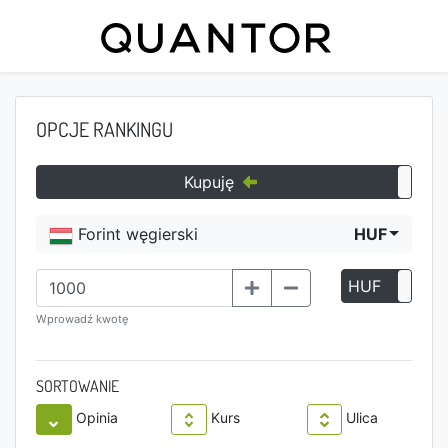
OPCJE RANKINGU
Kupuję
Forint węgierski
HUF
HUF
P
Wprowadź kwotę
SORTOWANIE
Opinia
Kurs
Ulica