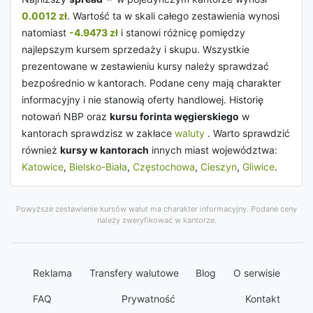
0.0012 zł
. Wartość ta w skali całego zestawienia wynosi
natomiast
-4.9473 zł
i stanowi różnicę pomiędzy
najlepszym kursem sprzedaży i skupu. Wszystkie
prezentowane w zestawieniu kursy należy sprawdzać
bezpośrednio w kantorach. Podane ceny mają charakter
informacyjny i nie stanowią oferty handlowej. Historię
notowań NBP oraz
kursu forinta węgierskiego
w
kantorach sprawdzisz w zakłace
waluty
. Warto sprawdzić
również
kursy w kantorach
innych miast województwa:
Katowice
,
Bielsko-Biała
,
Częstochowa
,
Cieszyn
,
Gliwice
.
Powyższe zestawienie kursów walut ma charakter informacyjny. Podane ceny
należy zweryfikować w kantorze.
Reklama
Transfery walutowe
Blog
O serwisie
FAQ
Prywatność
Kontakt