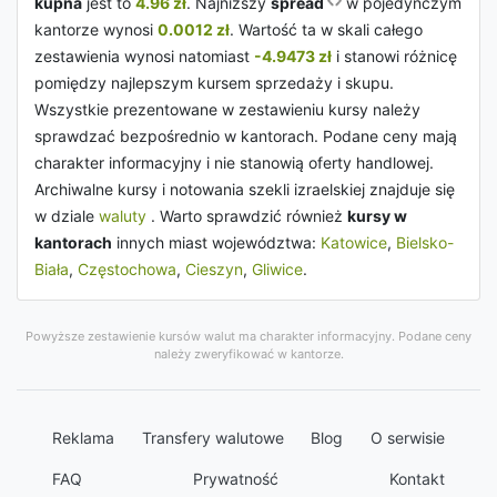
kupna
jest to
4.96 zł
. Najniższy
spread
w pojedynczym
kantorze wynosi
0.0012 zł
. Wartość ta w skali całego
zestawienia wynosi natomiast
-4.9473 zł
i stanowi różnicę
pomiędzy najlepszym kursem sprzedaży i skupu.
Wszystkie prezentowane w zestawieniu kursy należy
sprawdzać bezpośrednio w kantorach. Podane ceny mają
charakter informacyjny i nie stanowią oferty handlowej.
Archiwalne kursy i notowania szekli izraelskiej znajduje się
w dziale
waluty
. Warto sprawdzić również
kursy w
kantorach
innych miast województwa:
Katowice
,
Bielsko-
Biała
,
Częstochowa
,
Cieszyn
,
Gliwice
.
Powyższe zestawienie kursów walut ma charakter informacyjny. Podane ceny
należy zweryfikować w kantorze.
Reklama
Transfery walutowe
Blog
O serwisie
FAQ
Prywatność
Kontakt