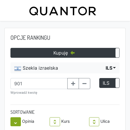
OPCJE RANKINGU
Kupuję
Szekla izraelska
ILS
ILS
P
Wprowadź kwotę
SORTOWANIE
Opinia
Kurs
Ulica