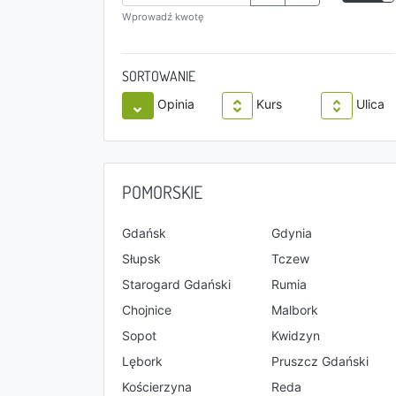
Wprowadź kwotę
SORTOWANIE
Opinia
Kurs
Ulica
POMORSKIE
Gdańsk
Gdynia
Słupsk
Tczew
Starogard Gdański
Rumia
Chojnice
Malbork
Sopot
Kwidzyn
Lębork
Pruszcz Gdański
Kościerzyna
Reda