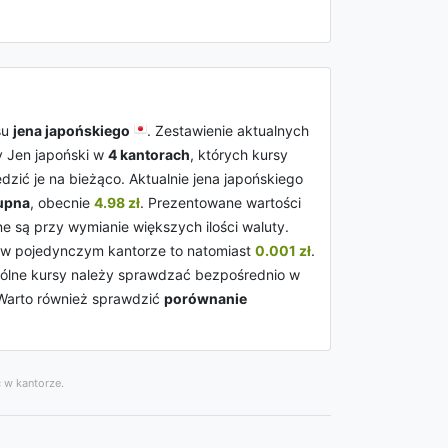
su
jena japońskiego
. Zestawienie aktualnych
y Jen japoński w
4 kantorach
, których kursy
zić je na bieżąco. Aktualnie jena japońskiego
upna
, obecnie
4.98 zł
. Prezentowane wartości
e są przy wymianie większych ilości waluty.
w pojedynczym kantorze to natomiast
0.001 zł
.
ególne kursy należy sprawdzać bezpośrednio w
 Warto również sprawdzić
porównanie
 w kantorze.