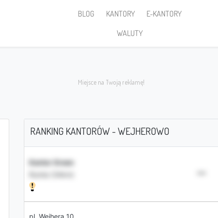
BLOG
KANTORY
E-KANTORY
WALUTY
RANKING KANTORÓW - WEJHEROWO
Sprzedaję
Kantor Green
•••
Rumia (34km)
PLN
pl. Wejhera 10