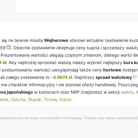
się na terenie miasta
Wejherowo
stanowi aktualne zestawienie kur
:59
. Obecnie zestawienie obejmuje ceny kupna i sprzedaży walut
. Prezentowane wartości ulegają częstym zmianom, dlatego warto śled
 zł
. Aby najdrożej sprzedać walutę należy wybrać najlepszy
kurs k
w podsumowaniu wartości uwzględniają także ceny
hurtowe
dostępn
li całego zestawienia to
-4.9674 zł
. Najniższy
spread walutowy
ma charakter informacyjny i nie stanowi oferty handlowej. Poszcz
ena japońskiego
w kantorach oraz NBP znajdziesz w sekcji
waluty
.
ańsk
,
Gdynia
,
Słupsk
,
Tczew
,
Sopot
.
stawienie kursów walut ma charakter informacyjny. Podane ceny należy zweryfikować