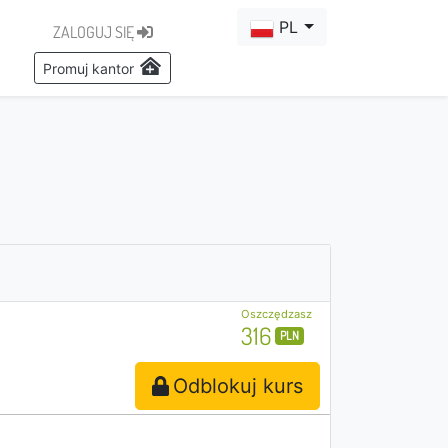
PL
ZALOGUJ SIĘ
Promuj kantor
Oszczędzasz
316
PLN
Odblokuj kurs