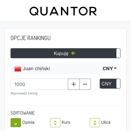
OPCJE RANKINGU
Kupuję
Juan chiński
CNY
CNY
P
Wprowadź kwotę
SORTOWANIE
Opinia
Kurs
Ulica