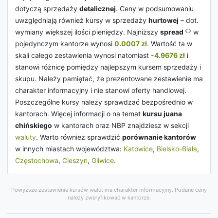
dotyczą sprzedaży
detalicznej
. Ceny w podsumowaniu
uwzględniają również kursy w sprzedaży
hurtowej
– dot.
wymiany większej ilości pieniędzy. Najniższy
spread
w
pojedynczym kantorze wynosi
0.0007 zł
. Wartość ta w
skali całego zestawienia wynosi natomiast
-4.9676 zł
i
stanowi różnicę pomiędzy najlepszym kursem sprzedaży i
skupu. Należy pamiętać, że prezentowane zestawienie ma
charakter informacyjny i nie stanowi oferty handlowej.
Poszczególne kursy należy sprawdzać bezpośrednio w
kantorach. Więcej informacji o na temat
kursu juana
chińskiego
w kantorach oraz NBP znajdziesz w sekcji
waluty
. Warto również sprawdzić
porównanie kantorów
w innych miastach województwa:
Katowice
,
Bielsko-Biała
,
Częstochowa
,
Cieszyn
,
Gliwice
.
Powyższe zestawienie kursów walut ma charakter informacyjny. Podane ceny
należy zweryfikować w kantorze.