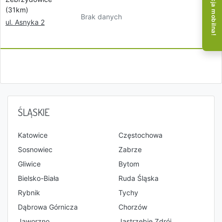
Aplikacja mobilna!
(31km)
Brak danych
ul. Asnyka 2
ŚLĄSKIE
Katowice
Częstochowa
Sosnowiec
Zabrze
Gliwice
Bytom
Bielsko-Biała
Ruda Śląska
Rybnik
Tychy
Dąbrowa Górnicza
Chorzów
Jaworzno
Jastrzębie Zdrój