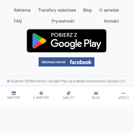
Reklama
Transfery walutowe
Blog
O serwisie
FAQ
Prywatność
Kontakt
© Quantor 2026
Android i Google Play są znakami towarowymi Google LLC.
KANTORY
E-KANTORY
WALUTY
BLOG
WIĘCEJ