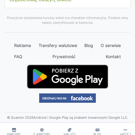
Powyższe zestawienie kursów walut ma charakter informacyjny. Podane ceny
należy zweryfikować w kantorze.
Reklama
Transfery walutowe
Blog
O serwisie
FAQ
Prywatność
Kontakt
© Quantor 2026
Android i Google Play są znakami towarowymi Google LLC.
KANTORY
E-KANTORY
WALUTY
BLOG
WIĘCEJ