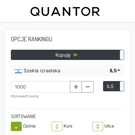
OPCJE RANKINGU
Kupuję
Szekla izraelska
ILS
ILS
P
Wprowadź kwotę
SORTOWANIE
Opinia
Kurs
Ulica