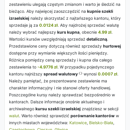
zestawieniu ulegają częstym zmianom i warto je śledzić na
bieżąco. Aby najwięcej zaoszczędzić na
kupnie szekli
izraelskiej
należy skorzystać z najtańszego kantoru, który
sprzedaje ją za
0.0124 zł
. Aby najdrożej sprzedać walutę
należy wybrać najlepszy
kurs kupna
, obecnie
4.99 zł
.
Wartości kursów uwzględniają sprzedaż
detaliczną
.
Przedstawione ceny dotyczą również sprzedaży
hurtowej
dostępne przy wymianie większych ilości pieniędzy.
Różnica pomiędzy ceną sprzedaży i kupna dla całego
zestawienia to
-4.9776 zł
. W przypadku pojedynczego
kantoru najniższy
spread walutowy
wynosi
0.0007 zł
.
Należy pamiętać, że prezentowane zestawienie ma
charakter informacyjny i nie stanowi oferty handlowej.
Poszczególne kursy należy sprawdzać bezpośrednio w
kantorach. Dalsze informacje onośnie aktualnego i
archiwalnego
kursu szekli izraelskiej
znajdziesz w sekcji
walut
. Warto również sprawdzić
porównanie kantorów
w
innych miastach województwa:
Katowice
,
Bielsko-Biała
,
Częstochowa
,
Cieszyn
,
Gliwice
.